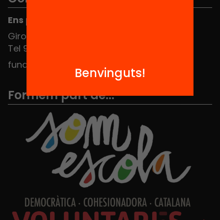
Ens pots trobar al Hub Social
Girona 34, interior 08010 Barcelona
Tel 934 588 700
fundacio@equitat.org
Benvinguts!
Formem part de...