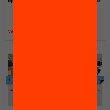
probabilitats de
oportunitat?
trobar feina i
trobar
l’estabilitat
laboral
Veure’n més
Veure’n més