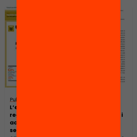
Arxiu
Publicació
La formació al
L’educació
llarg de la vida i
reglada en edat
el seu impacte
adulta: una
en les
segona