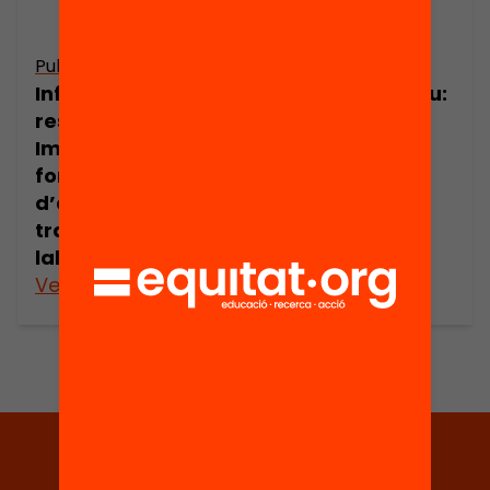
Publicació
Publicació
Informe de
Resum executiu:
resultats:
Impacte de la
Impacte de la
formació
formació
d’adults en les
d’adults en les
trajectòries
trajectòries
laborals
laborals
Veure’n més
Veure’n més
Tria equitat