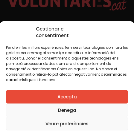
Xarxes Socials
Gestionar el
consentiment
Per oferir les millors experiències, fem servir tecnologies com ara les
TWT
YTB
IG
FB
IN
galetes per emmagatzemar i/o accedir a la informació del
dispositiu. Donar el consentiment a aquestes tecnologies ens
permetrà processar dades com ara el comportament de
navegació o identificadors únics en aquest lloc. No donar el
consentiment o retirar-lo pot afectar negativament determinades
Avís legal
Política de cookies
característiques i funcions.
Creiem que el coneixement s’ha de compartir. Per això
Accepta
fem servir una llicència Creative Commons, llevat que en
algun material indiquem el contrari. Us animem a copiar,
redistribuir, remesclar o transformar i crear els continguts
Denega
propis d’aquest web, per a qualsevol finalitat, inclosa la
comercial. Només us demanem que reconegueu
Veure preferències
l’autoria de la creació original.