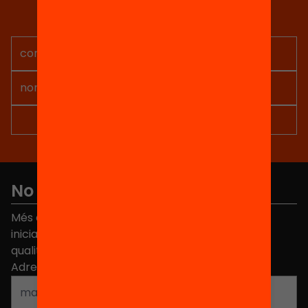
Rep continguts, iniciatives i
projectes per implicar-te.
No et perdis res
Més de 40.000 persones ja han triat Equitat. Rep
iniciatives, propostes i projectes per millorar la
qualitat de l'educació a Catalunya.
Adreça electrònica
*