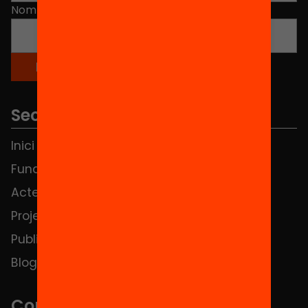
Nom
*
Seccions
Inici
Notícies
Fundació
FAQS
Actes
Hub Social
Projectes
Contacte
Publicacions i vídeos
Blog
Contacte