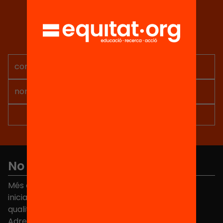
Tria equitat
Rep continguts, iniciatives i
projectes per implicar-te.
No et perdis res
Més de 40.000 persones ja han triat Equitat. Rep
iniciatives, propostes i projectes per millorar la
qualitat de l'educació a Catalunya.
Adreça electrònica
*