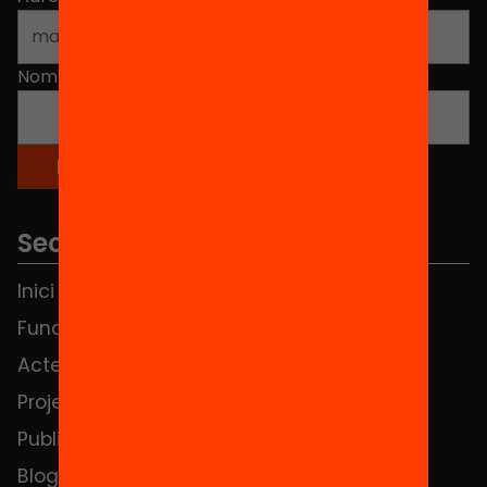
Nom
*
Seccions
Inici
Notícies
Fundació
FAQS
Actes
Hub Social
Projectes
Contacte
Publicacions i vídeos
Blog