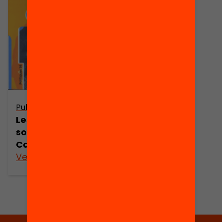
Publicació
Les desigualtats
socials a
Catalunya
Veure’n més