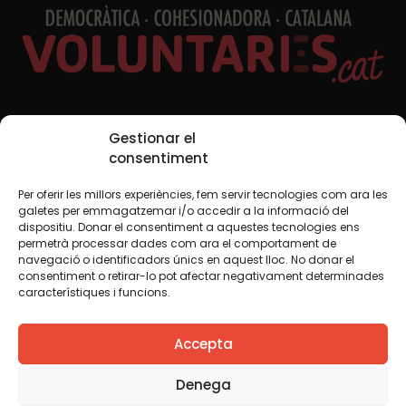
Xarxes Socials
Gestionar el
consentiment
Per oferir les millors experiències, fem servir tecnologies com ara les
TWT
YTB
IG
FB
IN
galetes per emmagatzemar i/o accedir a la informació del
dispositiu. Donar el consentiment a aquestes tecnologies ens
permetrà processar dades com ara el comportament de
navegació o identificadors únics en aquest lloc. No donar el
consentiment o retirar-lo pot afectar negativament determinades
Avís legal
Política de cookies
característiques i funcions.
Creiem que el coneixement s’ha de compartir. Per això
Accepta
fem servir una llicència Creative Commons, llevat que en
algun material indiquem el contrari. Us animem a copiar,
redistribuir, remesclar o transformar i crear els continguts
Denega
propis d’aquest web, per a qualsevol finalitat, inclosa la