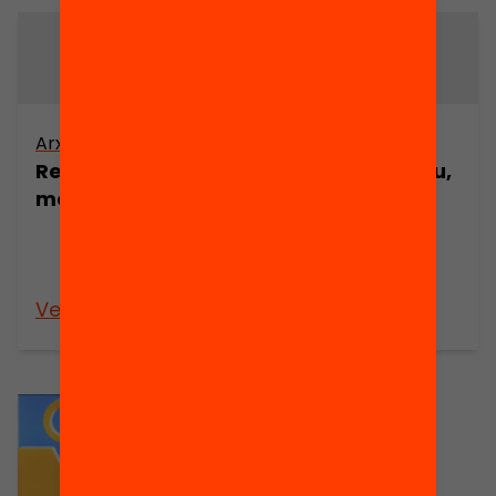
Arxiu
Arxiu
Responsabilitat i
Esperit europeu,
món de la vida
humanisme
europeu:
herència i
projecte
Veure’n més
Veure’n més