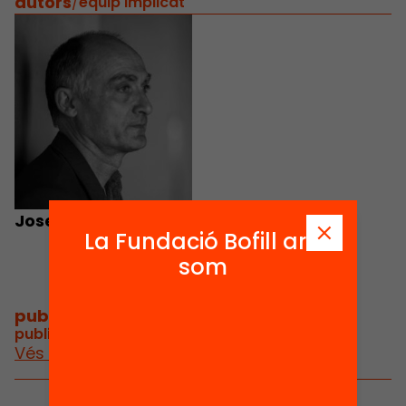
autors
/
equip implicat
Josep M. Esquirol
La Fundació Bofill ara
som
publicacions i vídeos
/
publicacions i vídeos relacionats
Vés a publicacions i vídeos