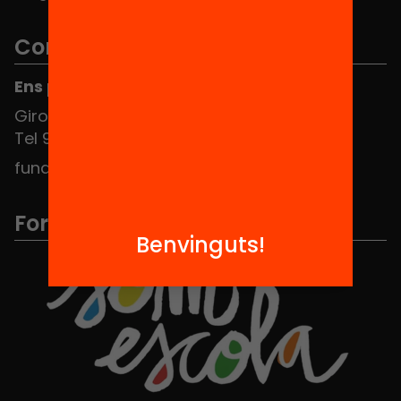
Contacte
Ens pots trobar al Hub Social
Girona 34, interior 08010 Barcelona
Tel 934 588 700
fundacio@equitat.org
Formem part de...
Benvinguts!