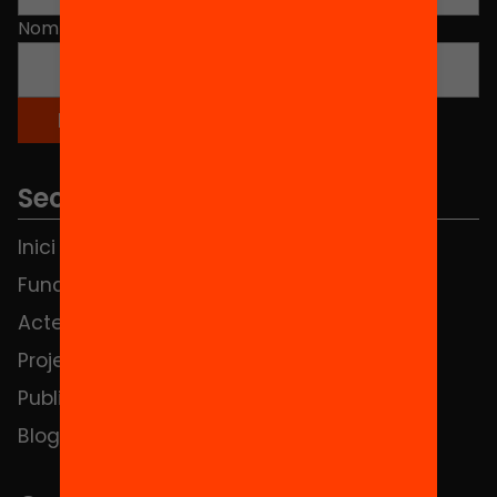
Nom
*
Seccions
Inici
Notícies
Fundació
FAQS
Actes
Hub Social
Projectes
Contacte
Publicacions i vídeos
Blog