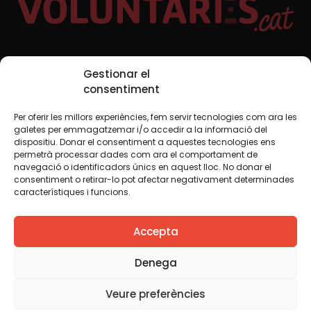
Xarxes Socials
Gestionar el
consentiment
Per oferir les millors experiències, fem servir tecnologies com ara les
TWT
YTB
IG
FB
IN
galetes per emmagatzemar i/o accedir a la informació del
dispositiu. Donar el consentiment a aquestes tecnologies ens
permetrà processar dades com ara el comportament de
navegació o identificadors únics en aquest lloc. No donar el
consentiment o retirar-lo pot afectar negativament determinades
Avís legal
Política de cookies
característiques i funcions.
Creiem que el coneixement s’ha de compartir. Per això
Accepta
fem servir una llicència Creative Commons, llevat que en
algun material indiquem el contrari. Us animem a copiar,
redistribuir, remesclar o transformar i crear els continguts
Denega
propis d’aquest web, per a qualsevol finalitat, inclosa la
comercial. Només us demanem que reconegueu
Veure preferències
l’autoria de la creació original.