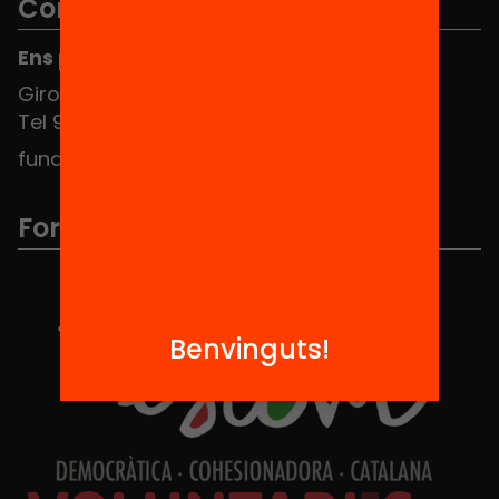
Contacte
Ens pots trobar al Hub Social
Girona 34, interior 08010 Barcelona
Tel 934 588 700
fundacio@equitat.org
Formem part de...
Benvinguts!