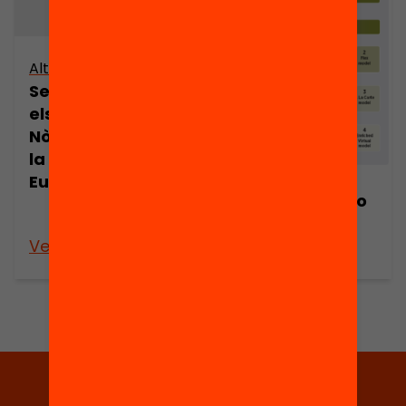
Altres arxius
Seminari sobre
els Països
Nòrdics davant
la Integració
Europea (part 2)
El modelo sueco
en crisis
Veure’n més
Veure’n més
Tria equitat