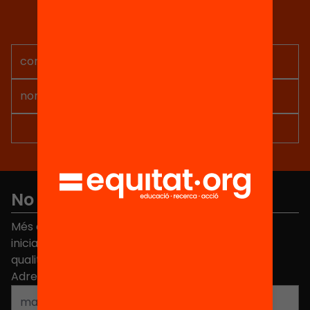
Rep continguts, iniciatives i
projectes per implicar-te.
No et perdis res
Més de 40.000 persones ja han triat Equitat. Rep
iniciatives, propostes i projectes per millorar la
qualitat de l'educació a Catalunya.
Adreça electrònica
*