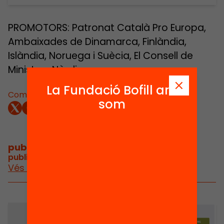
PROMOTORS: Patronat Català Pro Europa,
Ambaixades de Dinamarca, Finlàndia,
Islàndia, Noruega i Suècia, El Consell de
Ministres Nòrdics
La Fundació Bofill ara
Comparteix:
som
publicacions i vídeos
/
publicacions i vídeos relacionats
Vés a publicacions i vídeos