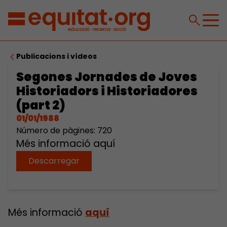
Publicacions i vídeos
Segones Jornades de Joves
Historiadors i Historiadores
(part 2)
01/01/1988
Número de pàgines: 720
Més informació aquí
Descarregar
Més informació
aquí