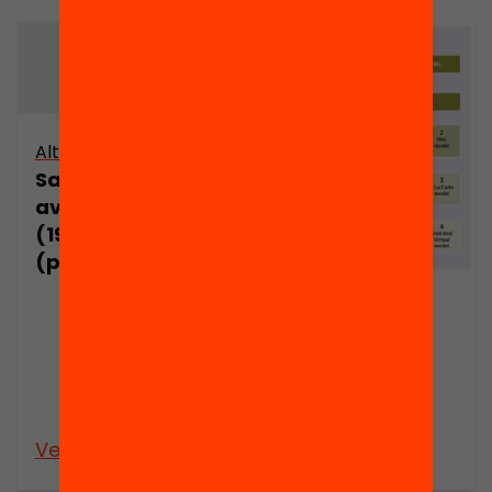
Altres arxius
Sant Medir, ahir,
avui i demà
(1948-1996)
(part 1)
Observación
libre de la
parroquia de
San José de
Torreforta
Veure’n més
Veure’n més