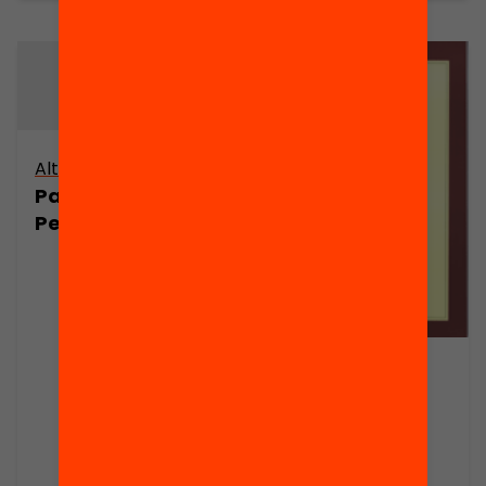
Altres arxius
Parroquia St.
Pere Nolasco
Publicació
Els enllocs. Els
temps i els
horitzons de la
utopia