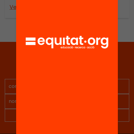
Veure’n més
Veure’n més
Tria equitat
Rep continguts, iniciatives i
projectes per implicar-te.