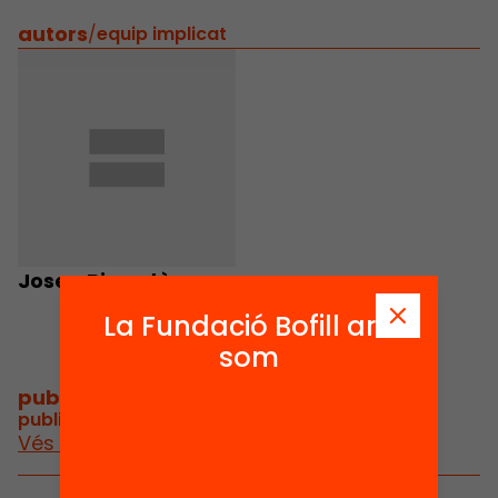
autors
/
equip implicat
Josep Bigordà
La Fundació Bofill ara
som
publicacions i vídeos
/
publicacions i vídeos relacionats
Vés a publicacions i vídeos