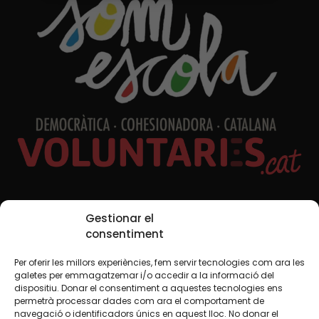
Xarxes Socials
Gestionar el
consentiment
Per oferir les millors experiències, fem servir tecnologies com ara les
TWT
YTB
IG
FB
IN
galetes per emmagatzemar i/o accedir a la informació del
dispositiu. Donar el consentiment a aquestes tecnologies ens
permetrà processar dades com ara el comportament de
navegació o identificadors únics en aquest lloc. No donar el