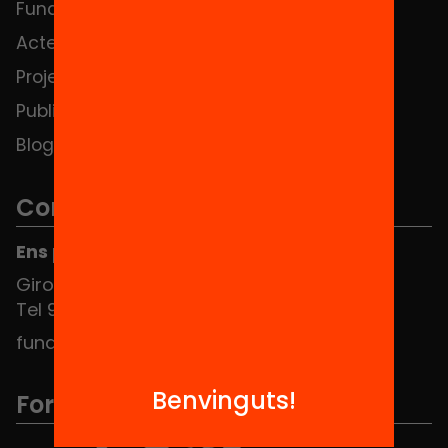
Fundació
FAQS
Actes
Hub Social
Projectes
Contacte
Publicacions i vídeos
Blog
Contacte
Ens pots trobar al Hub Social
Girona 34, interior 08010 Barcelona
Tel 934 588 700
fundacio@equitat.org
Benvinguts!
Formem part de...