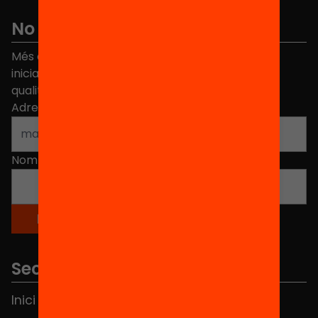
No et perdis res
Més de 40.000 persones ja han triat Equitat. Rep
iniciatives, propostes i projectes per millorar la
qualitat de l'educació a Catalunya.
Adreça electrònica
*
Nom
*
Seccions
Inici
Notícies