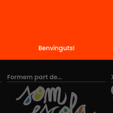
i
FAQS
q
Hub Social
Contacte
Benvinguts!
Formem part de...