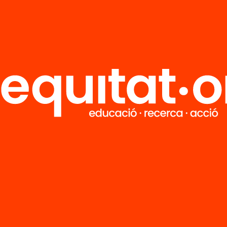
dell Informe de
mmigració 2006
t 6)
’n més