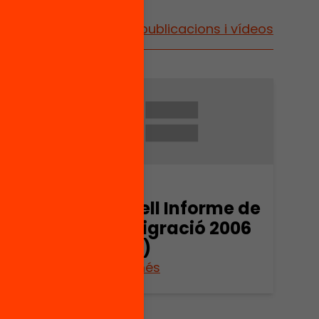
Vés a publicacions i vídeos
Arxiu
me de
Sabadell Informe de
2006
la immigració 2006
(part 4)
Veure’n més