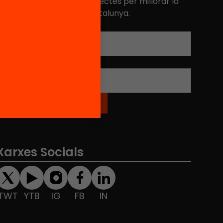
niciatives, propostes i projectes per millorar la
ualitat de l'educació a Catalunya.
Adreça electrònica
*
Nom
*
Xarxes Socials
TWT
YTB
IG
FB
IN