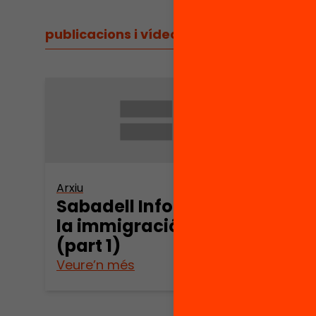
publicacions i vídeos
/
publicacions i vídeos
Arxiu
Arxiu
Sabadell Informe de
Saba
la immigració 2006
la i
(part 1)
(par
Veure’n més
Veure