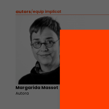
autors
/
equip implicat
Margarida Massot
Autora