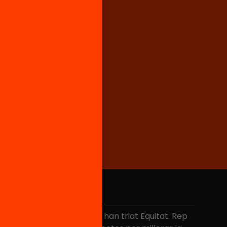
No et perdis res
és de 40.000 persones ja han triat Equitat. Rep