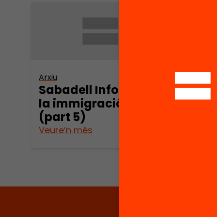
Arxiu
Arxiu
Sabadell Informe de
Saba
la immigració 2006
la i
(part 5)
(par
Veure’n més
Veure