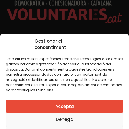
Xarxes Socials
Gestionar el
consentiment
Per oferir les millors experiències, fem servir tecnologies com ara les
TWT
YTB
IG
FB
IN
galetes per emmagatzemar i/o accedir a la informació del
dispositiu. Donar el consentiment a aquestes tecnologies ens
permetrà processar dades com ara el comportament de
navegació o identificadors únics en aquest lloc. No donar el
consentiment o retirar-lo pot afectar negativament determinades
Avís legal
Política de cookies
característiques i funcions.
Creiem que el coneixement s’ha de compartir. Per això
Accepta
fem servir una llicència Creative Commons, llevat que en
algun material indiquem el contrari. Us animem a copiar,
redistribuir, remesclar o transformar i crear els continguts
Denega
propis d’aquest web, per a qualsevol finalitat, inclosa la