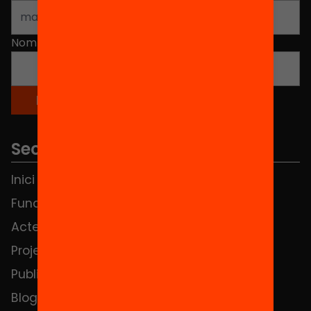
Nom
*
Seccions
Inici
Notícies
Fundació
FAQS
Actes
Hub Social
Projectes
Contacte
Publicacions i vídeos
Blog