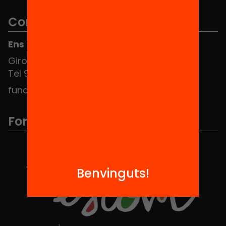
Contacte
Ens pots trobar al Hub Social
Girona 34, interior 08010 Barcelona
Tel 934 588 700
fundacio@equitat.org
Formem part de...
Benvinguts!