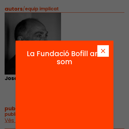
autors
/
equip implicat
La Fundació Bofill ara
som
Josep M. Esquirol
publicacions i vídeos
/
publicacions i vídeos relacionats
Vés a publicacions i vídeos