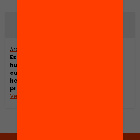
Arxiu
Arxiu
Esperit europeu,
Solidaritat i
humanisme
justícia
europeu:
herència i
projecte
Veure’n més
Veure’n més