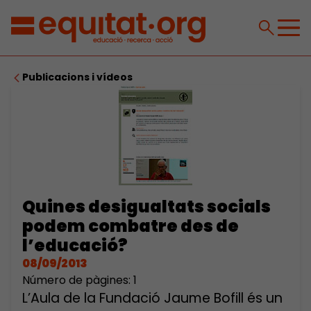
Publicacions i vídeos
Quines desigualtats socials
podem combatre des de
l’educació?
08/09/2013
Número de pàgines: 1
L’Aula de la Fundació Jaume Bofill és un