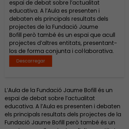
espai de debat sobre l’actualitat
educativa. A l’Aula es presenten i
debaten els principals resultats dels
projectes de la Fundació Jaume
Bofill però també és un espai que acull
projectes d’altres entitats, presentant-
los de forma conjunta i col·laborativa.
Descarregar
L’Aula de la Fundació Jaume Bofill és un
espai de debat sobre l’actualitat
educativa. A l’Aula es presenten i debaten
els principals resultats dels projectes de la
Fundació Jaume Bofill però també és un