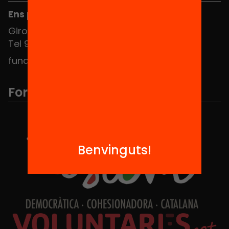
Ens pots trobar al Hub Social
Girona 34, interior 08010 Barcelona
Tel 934 588 700
fundacio@equitat.org
Formem part de...
Benvinguts!