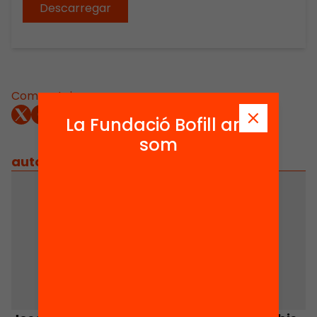
Descarregar
Comparteix:
La Fundació Bofill ara
som
autors
/
equip implicat