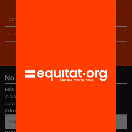
projectes per implicar-te.
No et perdis res
Més de 40.000 persones ja han triat Equitat. Rep
iniciatives, propostes i projectes per millorar la
qualitat de l'educació a Catalunya.
Adreça electrònica
*