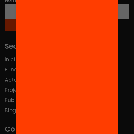
Nom
*
Seccions
Inici
Notícies
Fundació
FAQS
Actes
Hub Social
Projectes
Contacte
Publicacions i vídeos
Blog
Contacte