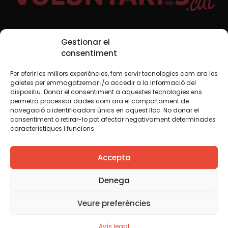
Xarxes Socials
Gestionar el
consentiment
Per oferir les millors experiències, fem servir tecnologies com ara les
TWT
YTB
IG
FB
IN
galetes per emmagatzemar i/o accedir a la informació del
dispositiu. Donar el consentiment a aquestes tecnologies ens
permetrà processar dades com ara el comportament de
navegació o identificadors únics en aquest lloc. No donar el
consentiment o retirar-lo pot afectar negativament determinades
Avís legal
Política de cookies
característiques i funcions.
Creiem que el coneixement s’ha de compartir. Per això
Accepta
fem servir una llicència Creative Commons, llevat que en
algun material indiquem el contrari. Us animem a copiar,
redistribuir, remesclar o transformar i crear els continguts
Denega
propis d’aquest web, per a qualsevol finalitat, inclosa la
comercial. Només us demanem que reconegueu
Veure preferències
l’autoria de la creació original.
Avís legal