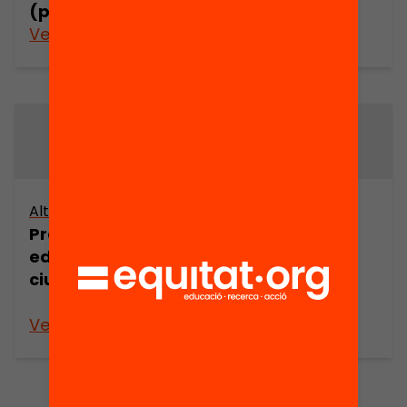
(part 2)
Veure’n més
Veure’n més
Altres arxius
Altres arxius
Projecte
Projecte
educatiu de
educatiu de la
ciutat
Ciutat de
Barcelona
Veure’n més
Veure’n més