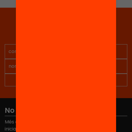
Tria equitat
Rep continguts, iniciatives i
projectes per implicar-te.
No et perdis res
Més de 40.000 persones ja han triat Equitat. Rep
iniciatives, propostes i projectes per millorar la