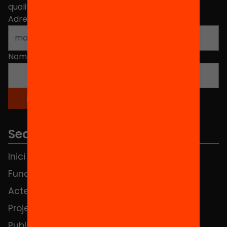
qualitat de l'educació a Catalunya.
Adreça electrònica
*
Nom
*
Seccions
Inici
Notícies
Fundació
FAQS
Actes
Hub Social
Projectes
Contacte
Publicacions i vídeos