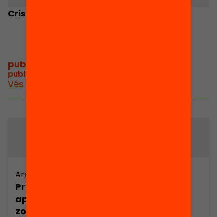
Cristina Sànchez
Antoni Ruiz
publicacions i vídeos
/
publicacions i vídeos relacionats
Vés a publicacions i vídeos
Arxiu
Arxiu
Primera
Projecte Urban
aproximació a la
zona prioritària