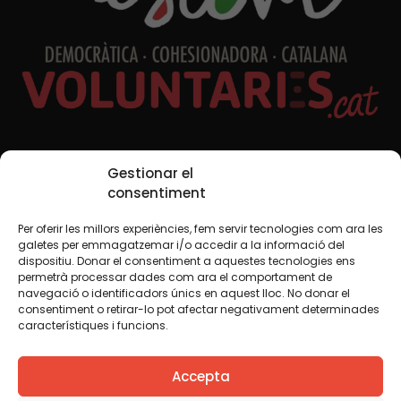
Xarxes Socials
Gestionar el
consentiment
Per oferir les millors experiències, fem servir tecnologies com ara les
TWT
YTB
IG
FB
IN
galetes per emmagatzemar i/o accedir a la informació del
dispositiu. Donar el consentiment a aquestes tecnologies ens
permetrà processar dades com ara el comportament de
navegació o identificadors únics en aquest lloc. No donar el
consentiment o retirar-lo pot afectar negativament determinades
Avís legal
Política de cookies
característiques i funcions.
Creiem que el coneixement s’ha de compartir. Per això
Accepta
fem servir una llicència Creative Commons, llevat que en
algun material indiquem el contrari. Us animem a copiar,