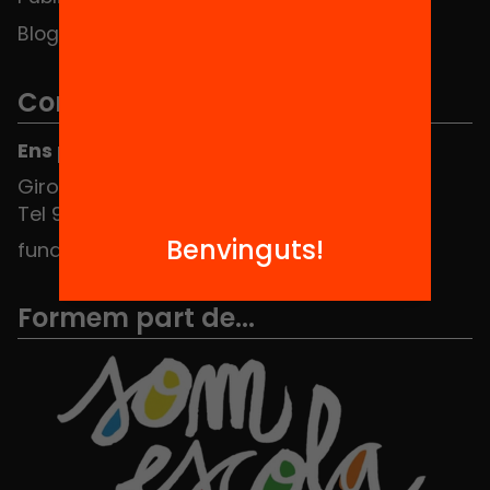
Blog
Contacte
Ens pots trobar al Hub Social
Girona 34, interior 08010 Barcelona
Tel 934 588 700
Benvinguts!
fundacio@equitat.org
Formem part de...