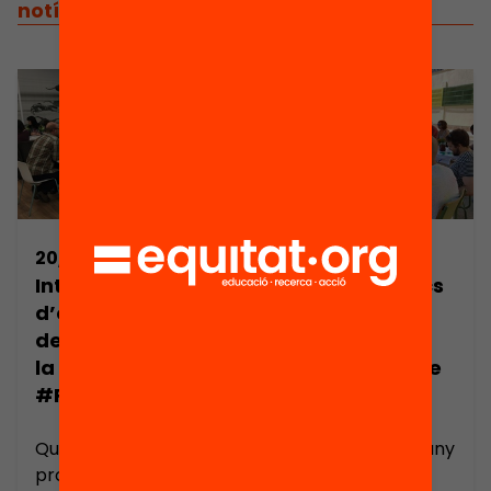
notícies relacionades
20/11/2017
01/10/2018
Intercanvi
Consell pràctics
d’experiències
per a
de redisseny de
redissenyar la
la
reunió d’inici de
#ReunióFamílies
curs amb les
famílies
Quines noves
Ara tot just fa un any
propostes de
que 30 centres