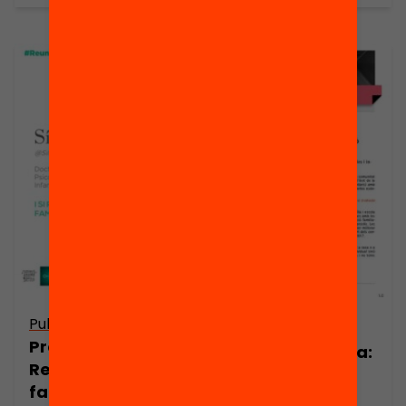
Publicació
Publicació
Presentació:
Nota de premsa:
Reunions
La Fundació
famílies per
Jaume Bofill