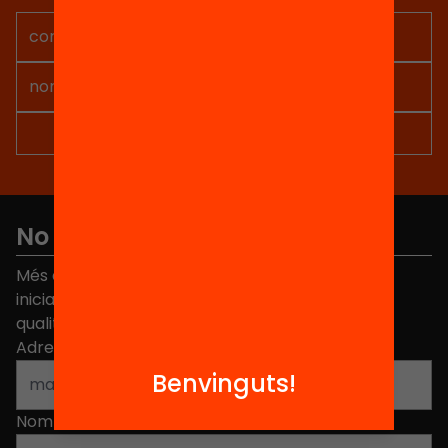
inquietuds i
propostes de les
famílies, els centres
educatius de la crida
han fet diverses
accions amb […]
No et perdis res
Més de 40.000 persones ja han triat Equitat. Rep
iniciatives, propostes i projectes per millorar la
qualitat de l'educació a Catalunya.
Adreça electrònica
*
Benvinguts!
Nom
*