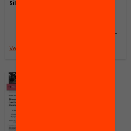
Sílvia Blanch
convida als
centres
educatius a
repensar la
relació família-
escola
Veure’n més
Veure’n més