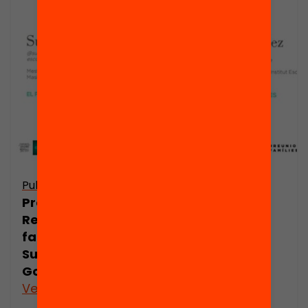
Publicació
Publicació
Presentació:
Presentació:
Reunions
Reunions
famílies per
famílies per
Susagna
Cristina
Gonzàlez
González
Veure’n més
Veure’n més