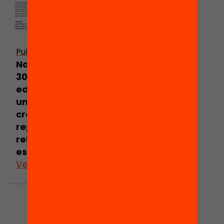
Publicació
Nota de premsa:
30 centres
educatius inicien
un procés
creatiu per
repensar la
relació família-
escola
Veure’n més