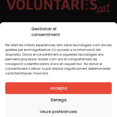
Xarxes Socials
Gestionar el
consentiment
Per oferir les millors experiències, fem servir tecnologies com ara les
TWT
YTB
IG
FB
IN
galetes per emmagatzemar i/o accedir a la informació del
dispositiu. Donar el consentiment a aquestes tecnologies ens
permetrà processar dades com ara el comportament de
navegació o identificadors únics en aquest lloc. No donar el
consentiment o retirar-lo pot afectar negativament determinades
Avís legal
Política de cookies
característiques i funcions.
Creiem que el coneixement s’ha de compartir. Per això
Accepta
fem servir una llicència Creative Commons, llevat que en
algun material indiquem el contrari. Us animem a copiar,
redistribuir, remesclar o transformar i crear els continguts
Denega
propis d’aquest web, per a qualsevol finalitat, inclosa la
comercial. Només us demanem que reconegueu
Veure preferències
l’autoria de la creació original.