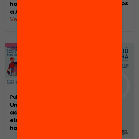
L’escola a temps
horaris escolars
complet
a Alemanya?
Veure’n més
Veure’n més
Publicació
Un infant o
adolescent amb
els nous
horaris…