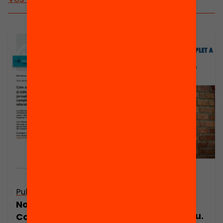
Publicació
Publicació
Nota de premsa:
Resum executiu.
Com són els