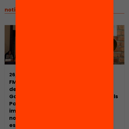
notícies relacionades
26/02/2020
23/03/2020
FMRPC i FB
I si tinguéssim
demanen al
uns horaris
Govern i al
escolars com els
Parlament que
d’Alemanya?
impulsin uns
nous horaris
escolars que