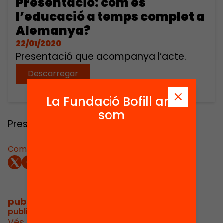
Presentació: com és
l’educació a temps complet a
Alemanya?
22/01/2020
Presentació que acompanya l’acte.
Descarregar
La Fundació Bofill ara
som
Presentació que acompanya l’acte.
Comparteix:
publicacions i vídeos
/
publicacions i vídeos relacionats
Vés a publicacions i vídeos