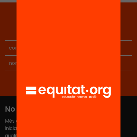
Tria equitat
Rep continguts, iniciatives i
projectes per implicar-te.
No et perdis res
Més de 40.000 persones ja han triat Equitat. Rep
iniciatives, propostes i projectes per millorar la
qualitat de l'educació a Catalunya.