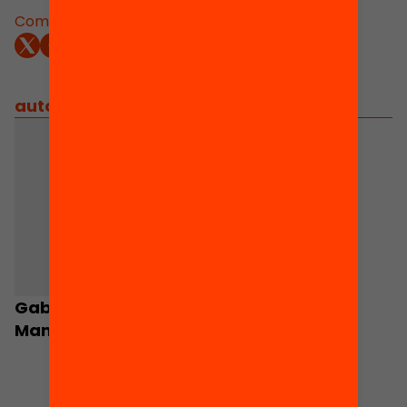
Comparteix:
autors
/
equip implicat
Gabriel Janer
Manila