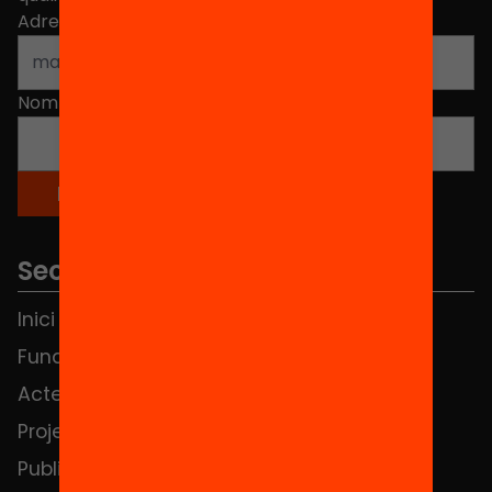
Adreça electrònica
*
Nom
*
Seccions
Inici
Notícies
Fundació
FAQS
Actes
Hub Social
Projectes
Contacte
Publicacions i vídeos