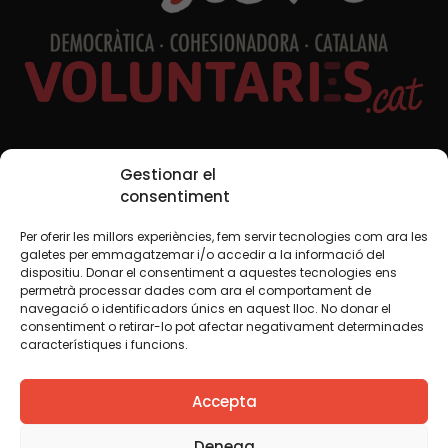
Xarxes Socials
Gestionar el
consentiment
Per oferir les millors experiències, fem servir tecnologies com ara les
TWT
YTB
IG
FB
IN
galetes per emmagatzemar i/o accedir a la informació del
dispositiu. Donar el consentiment a aquestes tecnologies ens
permetrà processar dades com ara el comportament de
navegació o identificadors únics en aquest lloc. No donar el
consentiment o retirar-lo pot afectar negativament determinades
Avís legal
Política de cookies
característiques i funcions.
Creiem que el coneixement s’ha de compartir. Per això
Accepta
fem servir una llicència Creative Commons, llevat que en
algun material indiquem el contrari. Us animem a copiar,
redistribuir, remesclar o transformar i crear els continguts
Denega