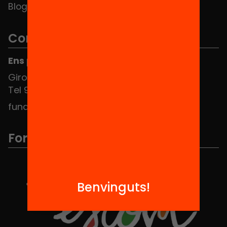
Blog
Contacte
Ens pots trobar al Hub Social
Girona 34, interior 08010 Barcelona
Tel 934 588 700
fundacio@equitat.org
Formem part de...
Benvinguts!