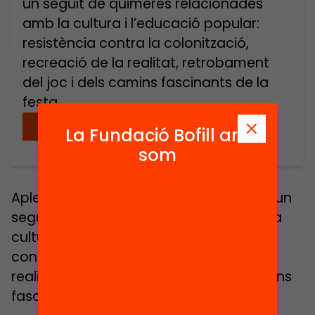
un seguit de quimeres relacionades
amb la cultura i l’educació popular:
resistència contra la colonització,
recreació de la realitat, retrobament
del joc i dels camins fascinants de la
festa.
Descarregar
La Fundació Bofill ara
som
Aplec de treballs que pretenen glossar un
seguit de quimeres relacionades amb la
cultura i l’educació popular: resistència
contra la colonització, recreació de la
realitat, retrobament del joc i dels camins
fascinants de la festa.