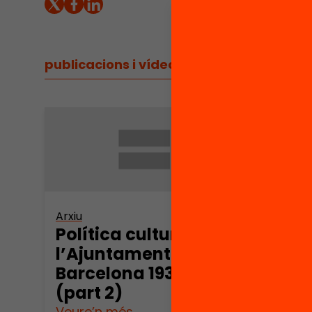
publicacions i vídeos
/
publicacions i vídeos
Arxiu
Arxiu
Política cultural de
Polí
l’Ajuntament de
l’Aj
Barcelona 1930-1936
Barc
(part 2)
(par
Veure’n més
Veure