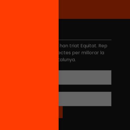
No et perdis res
és de 40.000 persones ja han triat Equitat. Rep
niciatives, propostes i projectes per millorar la
ualitat de l'educació a Catalunya.
Adreça electrònica
*
Nom
*