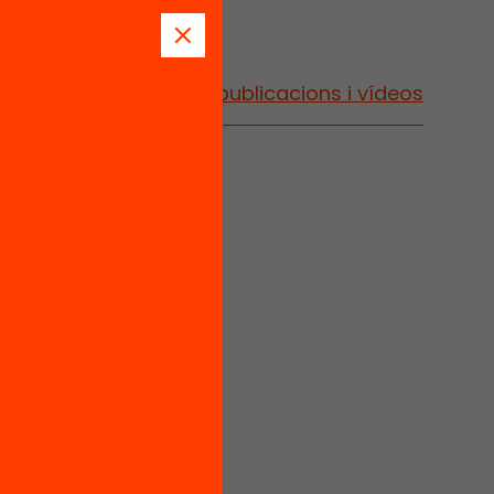
Vés a publicacions i vídeos
l de
e
-1936