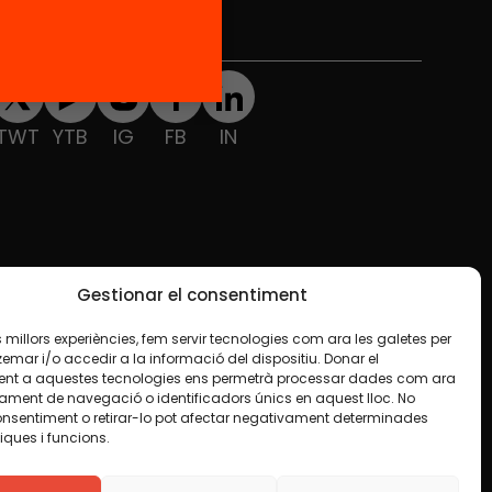
Xarxes Socials
TWT
YTB
IG
FB
IN
Gestionar el consentiment
les millors experiències, fem servir tecnologies com ara les galetes per
ar i/o accedir a la informació del dispositiu. Donar el
nt a aquestes tecnologies ens permetrà processar dades com ara
ament de navegació o identificadors únics en aquest lloc. No
onsentiment o retirar-lo pot afectar negativament determinades
iques i funcions.
e en algun material indiquem el contrari. Us animem