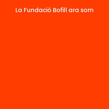
La Fundació Bofill ara som
 relacionats
Arxiu
tica cultural de
Política cultura
untament de
l’Ajuntament d
elona 1930-1936
Barcelona 1930
t 3)
(part 4)
’n més
Veure’n més