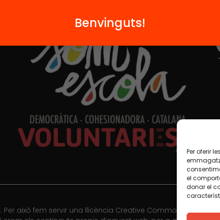
Formem part de...
Benvinguts!
Per oferir 
emmagatzem
consentime
el comport
donar el c
característ
 Per això fem servir una llicència Creative Commons, llevat qu