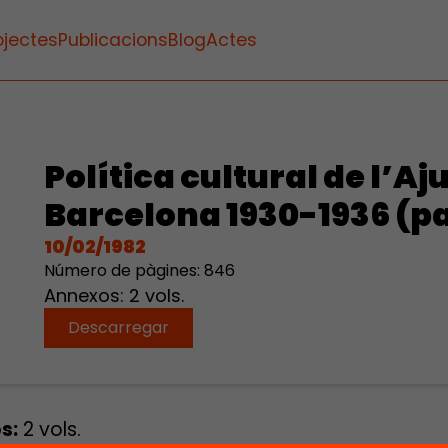
ojectes
Publicacions
Blog
Actes
Política cultural de l’A
Barcelona 1930-1936 (pa
10/02/1982
Número de pàgines: 846
Annexos: 2 vols.
Descarregar
s:
2 vols.