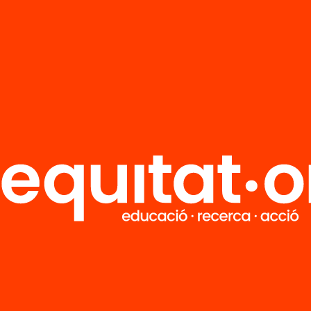
Tria equitat
Rep continguts, iniciatives i projectes
per implicar-te.