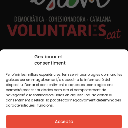
Xarxes Socials
Gestionar el
consentiment
Per oferir les millors experiències, fem servir tecnologies com ara les
TWT
YTB
IG
FB
IN
galetes per emmagatzemar i/o accedir a la informació del
dispositiu. Donar el consentiment a aquestes tecnologies ens
permetrà processar dades com ara el comportament de
navegació o identificadors únics en aquest lloc. No donar el
consentiment o retirar-lo pot afectar negativament determinades
Avís legal
Política de cookies
característiques i funcions.
Creiem que el coneixement s’ha de compartir. Per això
Accepta
fem servir una llicència Creative Commons, llevat que en