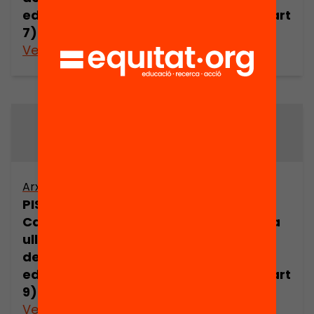
educatives (part
educatives (part
7)
8)
Veure’n més
Veure’n més
Arxiu
Arxiu
PISA 2003 a
PISA 2003 a
Catalunya. Una
Catalunya. Una
ullada a les
ullada a les
desigualtats
desigualtats
educatives (part
educatives (part
9)
10)
Veure’n més
Veure’n més