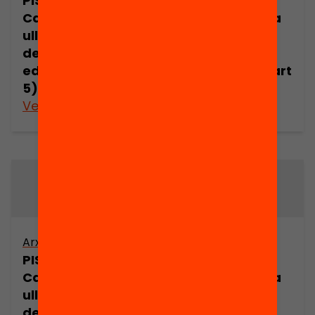
PISA 2003 a
PISA 2003 a
Catalunya. Una
Catalunya. Una
ullada a les
ullada a les
desigualtats
desigualtats
educatives (part
educatives (part
5)
6)
Veure’n més
Veure’n més
Arxiu
Arxiu
PISA 2003 a
PISA 2003 a
Catalunya. Una
Catalunya. Una
ullada a les
ullada a les
desigualtats
desigualtats