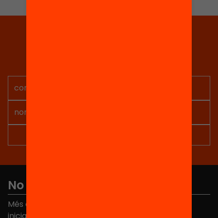
Tria equitat
Rep continguts, iniciatives i
projectes per implicar-te.
No et perdis res
Més de 40.000 persones ja han triat Equitat. Rep
iniciatives, propostes i projectes per millorar la