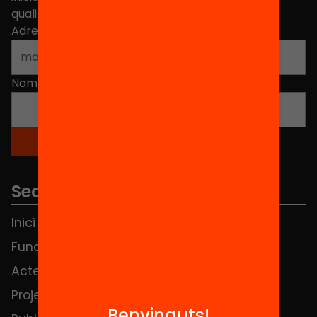
qualitat de l'educació a Catalunya.
Adreça electrònica
*
Nom
*
Seccions
Inici
Notícies
Fundació
FAQS
Actes
Hub Social
Projectes
Contacte
Benvinguts!