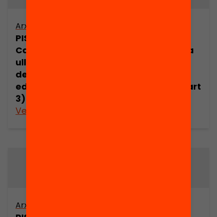
Arxiu
Arxiu
PISA 2003 a
PISA 2003 a
Catalunya. Una
Catalunya. Una
ullada a les
ullada a les
desigualtats
desigualtats
educatives (part
educatives (part
3)
4)
Veure’n més
Veure’n més
Arxiu
Arxiu