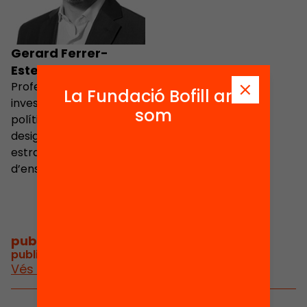
Gerard Ferrer-
Esteban
Professor a la UOC i
La Fundació Bofill ara
investigador en
som
polítiques educatives,
desigualtats i
estratègies
d’ensenyament
publicacions i vídeos
/
publicacions i vídeos relacionats
Vés a publicacions i vídeos