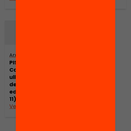
Arxiu
PISA 2003 a
Catalunya. Una
ullada a les
desigualtats
educatives (part
11)
Veure’n més