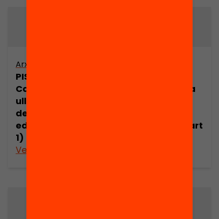
Arxiu
Arxiu
PISA 2003 a
PISA 2003 a
Catalunya. Una
Catalunya. Una
ullada a les
ullada a les
desigualtats
desigualtats
educatives (part
educatives (part
1)
2)
Veure’n més
Veure’n més