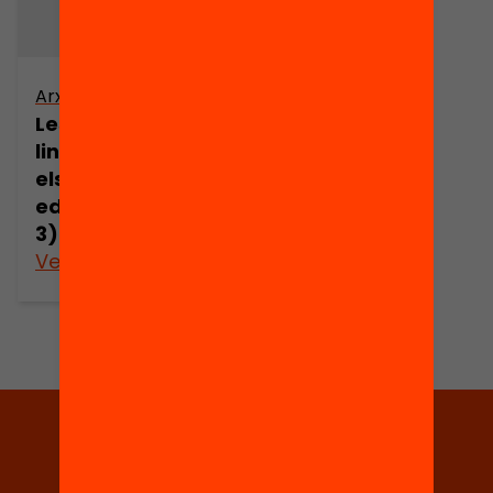
Arxiu
Les desigualtats
lingüístiques en
els contextos
educatius (part
3)
Veure’n més
Tria equitat
Rep continguts, iniciatives i