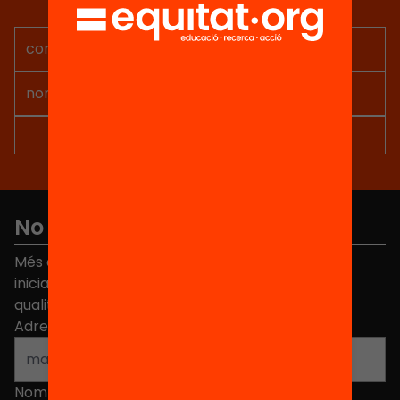
projectes per implicar-te.
No et perdis res
Més de 40.000 persones ja han triat Equitat. Rep
iniciatives, propostes i projectes per millorar la
qualitat de l'educació a Catalunya.
Adreça electrònica
*
Nom
*