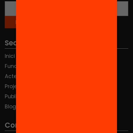
Seccions
Inici
Notícies
Fundació
FAQS
Actes
Hub Social
Projectes
Contacte
Publicacions i vídeos
Blog
Contacte