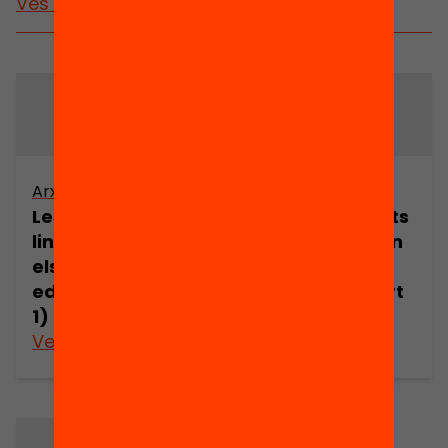
Vés a publicacions i vídeos
Arxiu
Arxiu
Les desigualtats
Les desigualtats
lingüístiques en
lingüístiques en
els contextos
els contextos
educatius (part
educatius (part
1)
2)
Veure’n més
Veure’n més