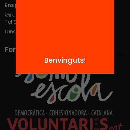
Ens pots trobar al Hub Social
Girona 34, interior 08010 Barcelona
Tel 934 588 700
fundacio@equitat.org
Formem part de...
Benvinguts!