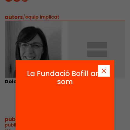
autors
/
equip implicat
La Fundació Bofill ara
som
Dolors Mayoral
Antoni Giró
Parramona
publicacions i vídeos
/
publicacions i vídeos relacionats