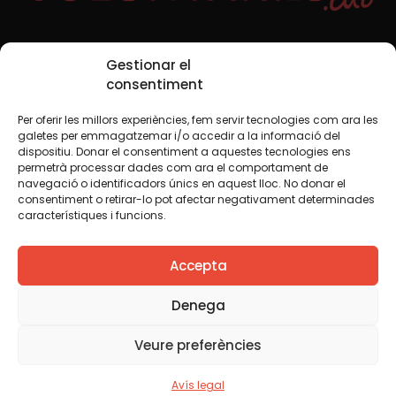
Xarxes Socials
Gestionar el
consentiment
Per oferir les millors experiències, fem servir tecnologies com ara les
TWT
YTB
IG
FB
IN
galetes per emmagatzemar i/o accedir a la informació del
dispositiu. Donar el consentiment a aquestes tecnologies ens
permetrà processar dades com ara el comportament de
navegació o identificadors únics en aquest lloc. No donar el
consentiment o retirar-lo pot afectar negativament determinades
Avís legal
Política de cookies
característiques i funcions.
Creiem que el coneixement s’ha de compartir. Per això
Accepta
fem servir una llicència Creative Commons, llevat que en
algun material indiquem el contrari. Us animem a copiar,
redistribuir, remesclar o transformar i crear els continguts
Denega
propis d’aquest web, per a qualsevol finalitat, inclosa la
comercial. Només us demanem que reconegueu
Veure preferències
l’autoria de la creació original.
Avís legal