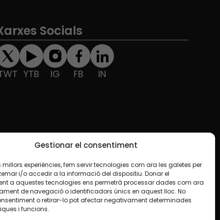
Xarxes Socials
TWT
YTB
IG
FB
IN
Gestionar el consentiment
les millors experiències, fem servir tecnologies com ara les galetes per
ar i/o accedir a la informació del dispositiu. Donar el
nt a aquestes tecnologies ens permetrà processar dades com ara
ament de navegació o identificadors únics en aquest lloc. No
onsentiment o retirar-lo pot afectar negativament determinades
iques i funcions.