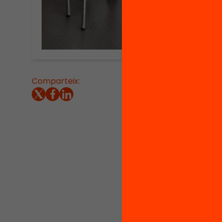
Comparteix:
Un col·
sistema
transf
El Fòru
dels qu
mundial
El Fòru
compro
el doc
possibl
El c