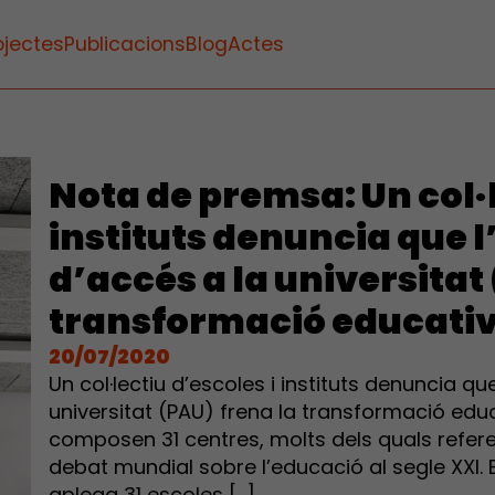
ojectes
Publicacions
Blog
Actes
Nota de premsa: Un col·l
instituts denuncia que 
d’accés a la universitat
transformació educati
20/07/2020
Un col·lectiu d’escoles i instituts denuncia qu
universitat (PAU) frena la transformació educ
composen 31 centres, molts dels quals referen
debat mundial sobre l’educació al segle XXI. 
aplega 31 escoles […]