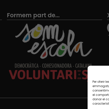
Formem part de...
Per oferir 
emmagatzem
consentime
el comport
donar el c
característ