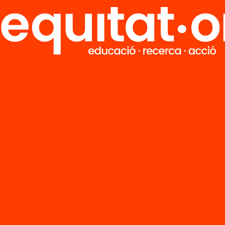
itat aquest canvi, a partir de les següents prop
retes:
e un estudi que determini si les mitjanes del
rat són prou significatives per preveure la nota 
itat, i per tant, determini si és necessari condic
d’accés a la universitat a un examen que creu
eix informació addicional sobre l’assoliment a
 jove.
r centres pilot on de manera experimental s’ass
is alternatius per a la franja 16-18, per engegar
es que permetin replantejar el que encara és u
’ampolla principals de la transformació educati
país.
u més informació en la nota de premsa adjunta