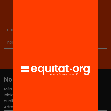
Tria equitat
Rep continguts, iniciatives i
projectes per implicar-te.
No et perdis res
Més de 40.000 persones ja han triat Equitat. Rep
iniciatives, propostes i projectes per millorar la
qualitat de l'educació a Catalunya.
Adreça electrònica
*