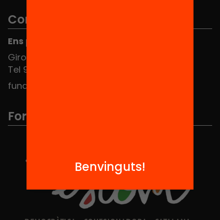
Contacte
Ens pots trobar al Hub Social
Girona 34, interior 08010 Barcelona
Tel 934 588 700
fundacio@equitat.org
Formem part de...
Benvinguts!