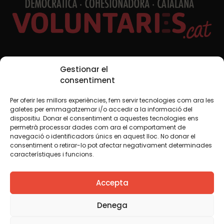
Xarxes Socials
Gestionar el
consentiment
Per oferir les millors experiències, fem servir tecnologies com ara les
TWT
YTB
IG
FB
IN
galetes per emmagatzemar i/o accedir a la informació del
dispositiu. Donar el consentiment a aquestes tecnologies ens
permetrà processar dades com ara el comportament de
navegació o identificadors únics en aquest lloc. No donar el
consentiment o retirar-lo pot afectar negativament determinades
Avís legal
Política de cookies
característiques i funcions.
Creiem que el coneixement s’ha de compartir. Per això
Accepta
fem servir una llicència Creative Commons, llevat que en
algun material indiquem el contrari. Us animem a copiar,
redistribuir, remesclar o transformar i crear els continguts
Denega
propis d’aquest web, per a qualsevol finalitat, inclosa la