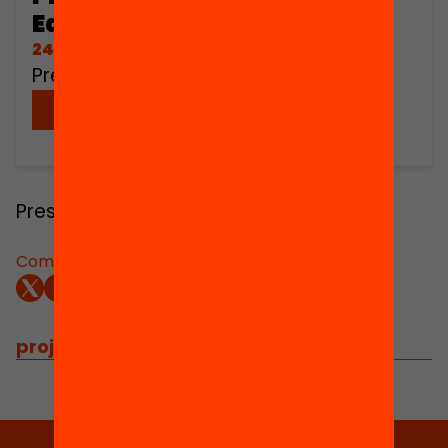
Edunauta
24/02/2020
Presentació del Passaport Edunauta.
Descarregar
Presentació del Passaport Edunauta.
Comparteix:
projectes relacionats