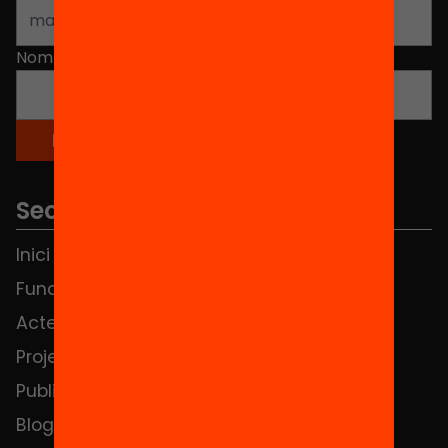
Nom
*
Seccions
Inici
Notícies
Fundació
FAQS
Actes
Hub Social
Projectes
Contacte
Publicacions i vídeos
Blog