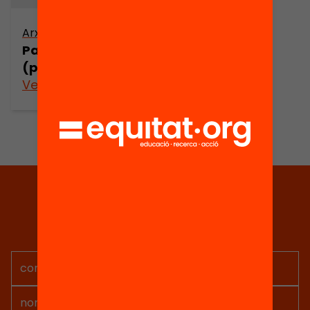
Arxiu
Parlar la llengua
(part 7)
Veure’n més
Tria equitat
Rep continguts, iniciatives i
projectes per implicar-te.