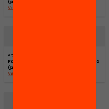
(part 3)
(part 4)
Veure’n més
Veure’n més
Arxiu
Arxiu
Parlar la llengua
Parlar la llengua
(part 5)
(part 6)
Veure’n més
Veure’n més