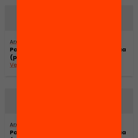
Arxiu
Arxiu
Parlar la llengua
Parlar la llengua
(part 1)
(part 2)
Veure’n més
Veure’n més
Arxiu
Arxiu
Parlar la llengua
Parlar la llengua