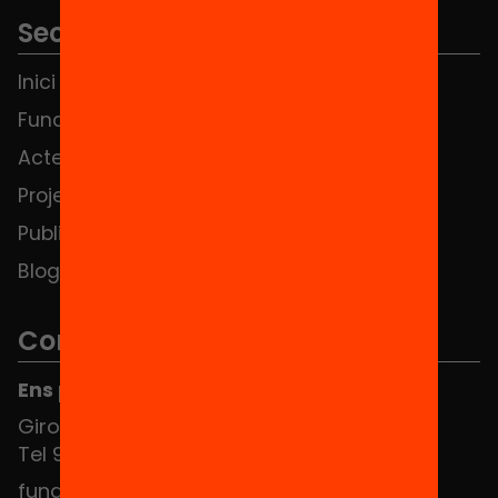
Seccions
Inici
Notícies
Fundació
FAQS
Actes
Hub Social
Projectes
Contacte
Publicacions i vídeos
Blog
Contacte
Ens pots trobar al Hub Social
Girona 34, interior 08010 Barcelona
Tel 934 588 700
fundacio@equitat.org