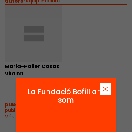
autors
/
equip implicat
Maria-Paller Casas
Vilalta
La Fundació Bofill ara
som
publicacions i vídeos
/
publicacions i vídeos relacionats
Vés a publicacions i vídeos