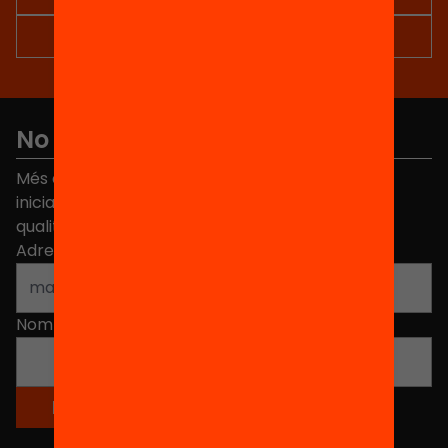
No et perdis res
Més de 40.000 persones ja han triat Equitat. Rep
iniciatives, propostes i projectes per millorar la
qualitat de l'educació a Catalunya.
Adreça electrònica
*
Nom
*