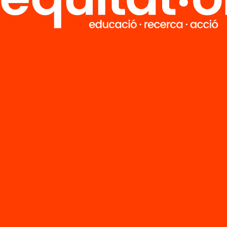
Tria equitat
Rep continguts, iniciatives i projectes
per implicar-te.