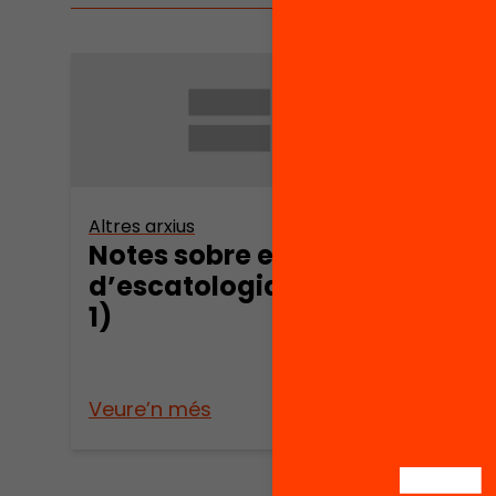
Altres arxius
Altres 
Notes sobre el curs
La s
d’escatologia (part
cata
1)
cont
Pers
tend
Veure’n més
Veure