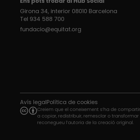
Ens pots trobar al Hub Social
Girona 34, interior 08010 Barcelona
Tel 934 588 700
fundacio@equitat.org
Avís legal
Política de cookies
Creiem que el coneixement s’ha de compartir.
a copiar, redistribuir, remesclar o transforma
reconegueu l’autoria de la creació original.