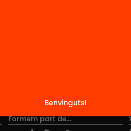
M
Notícies
i
FAQS
q
Hub Social
Contacte
Benvinguts!
Formem part de...