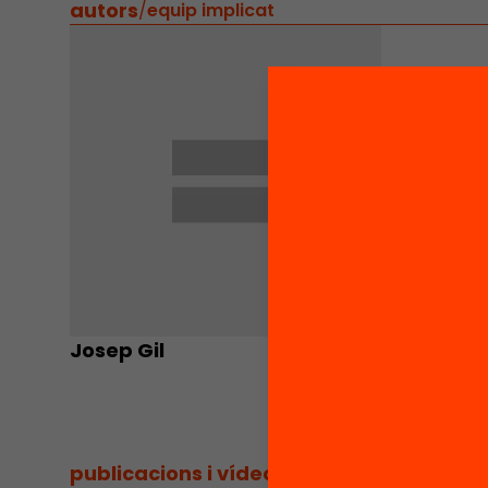
autors
/
equip implicat
Josep Gil
publicacions i vídeos
/
publicacions i vídeos