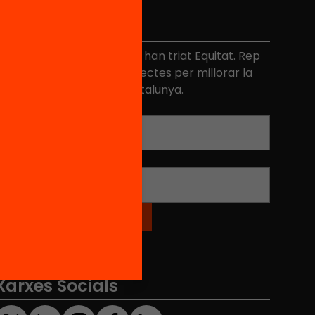
No et perdis res
és de 40.000 persones ja han triat Equitat. Rep
niciatives, propostes i projectes per millorar la
ualitat de l'educació a Catalunya.
Adreça electrònica
*
Nom
*
Xarxes Socials