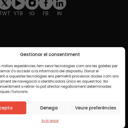
TWT
YTB
IG
FB
IN
Gestionar el consentiment
les millors experiències, fem servir tecnologies com ara les galetes per
ar i/o accedir a la informació del dispositiu. Donar el
nt a aquestes tecnologies ens permetrà processar dades com ara
ament de navegació o identificadors únics en aquest lloc. No
onsentiment o retirar-lo pot afectar negativament determinades
iques i funcions.
e en algun material indiquem el contrari. Us animem
finalitat, inclosa la comercial. Només us demanem que
cepta
Denega
Veure preferències
Avís legal