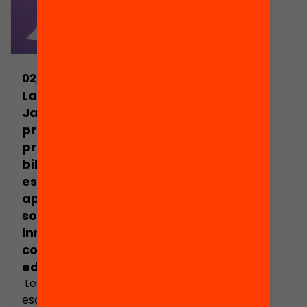
centres educatius
respongui als reptes
d’Infantil i Primària i
de l’educació actual.
15 de Secundària o
El 9 de novembre de
mixtes. El dia 3 de
2017, es va activar el
març de 2018 se
període d’adhesions,
02/07/2018
celebrarà una
i un cop finalitzat
La Fundació
primera jornada de
s’han presentat 145
Jaume Bofill
formació amb […]
centres educatius
premia els
que volen
projectes de
redescobrir les
biblioteca
possibilitats de la
escolar que
biblioteca escolar
aporten
visibilitzant […]
solucions per la
innovació i la
cohesió
educatives
Les biblioteques
escolars que