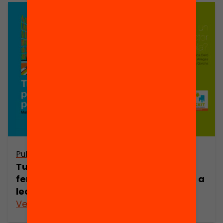
Publicació
Publicació
Tu també pots
Com crear un
fer molt per la
ambient lector a
lectura!
l’escola?
Veure’n més
Veure’n més