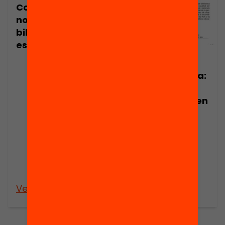
Com cocrear
nous usos de la
biblioteca
escolar?
Publicació
Nota de premsa:
30 centres
educatius inicien
un procés
creatiu per
repensar els
usos de la
biblioteca
escolar
Veure’n més
Veure’n més