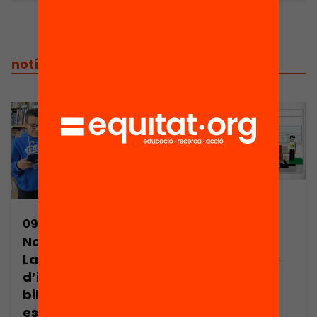
notícies relacionades
15/02/2018
30 centres
09/11/2017
educatius
Nota de premsa.
repensaran els
La manca
usos de la
d’inversió en les
biblioteca
biblioteques
escolar
escolars frena