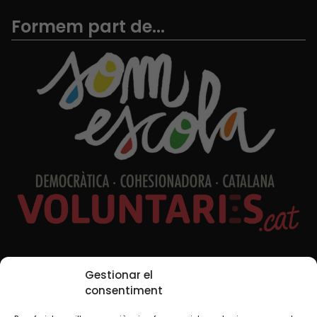
Formem part de...
Xarxes Socials
Gestionar el
consentiment