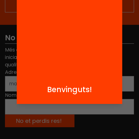
30 de […]
No et perdis res
Més de 40.000 persones ja han triat Equitat. Rep
iniciatives, propostes i projectes per millorar la
qualitat de l'educació a Catalunya.
Adreça electrònica
*
Benvinguts!
Nom
*