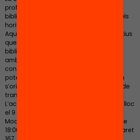
profunda sobre els objectius de la
biblioteca al servei de les necessitats i els
horitzons de cada centre educatiu.
Aquesta crida busca 30 centres educatius
que vulguin repensar el paper de la
biblioteca escolar i imaginar i explorar,
amb la comunitat educativa, projectes
concrets que impulsin i visibilitzin el
potencial d’una biblioteca escolar quan
s’orienta a donar suport als processos de
transformació educativa dels centres.
L’acte de presentació de la crida tindrà lloc
el 9 de novembre de 2017 al Recinte
Modernista de Sant Pau (Sala Pau Gil) de
18:00 a 20:00 h. (C. Sant Antoni Maria Claret
167, Barcelona).