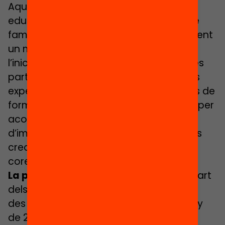
Aquesta crida proposa als centres
educatius reactivar el compromís entre
família i escola redissenyant creativament
un moment clau: les reunions que fan a
l’inici de curs amb les famílies. Els centres
participants comptaran amb assessors
experts en relació família-escola, tallers de
formació i un kit metodològic específic per
acompanyar el procés. Les escoles han
d’implementar el nou model de reunions
creant noves solucions per millorar la
coresponsabilitat d’escola i família.
La presentació de candidatures
per part
dels centres escolars es podrà realitzar
des del mateix 27 d’abril fins al 19 de juny
de 2017.