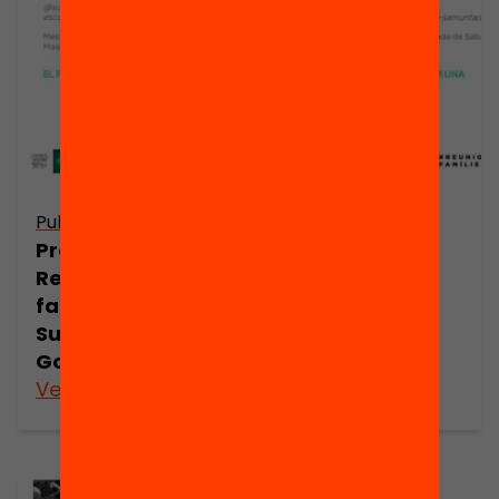
Publicació
Publicació
Presentació:
Presentació:
Reunions
Reunions
famílies per
famílies per
Susagna
Dolors Gibert
Gonzàlez
Veure’n més
Veure’n més