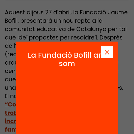
Aquest dijous 27 d’abril, la Fundació Jaume
Bofill, presentarà un nou repte a la
comunitat educativa de Catalunya per tal
que ideï propostes per resoldre’l. Després
de l’èxit de la iniciativa
HacktheSchool
(redisseny dels espais escolars amb
La Fundació Bofill ara
arquitectes voluntaris) amb més de 170
som
centres participants estem convençuts
que el model de Crides Obertes esdevé
una potent eina d’innovació pels centres.
El nou repte que llencem als centres és
“Com podem redissenyar la primera
trobada amb les famílies per
incrementar el compromís entre
famílies i docents?