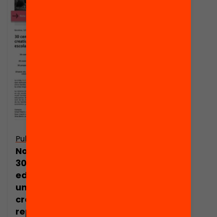
Publicació
Nota de premsa:
30 centres
educatius inicien
un procés
creatiu per
repensar la