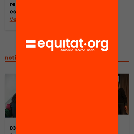
relació família-
escola
Veure’n més
notícies relacionades
04/12/2017
03/07/2017
Projectes