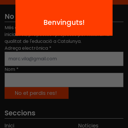
No et perdis res
Benvinguts!
Més de 40.000 persones ja han triat Equitat. Rep
iniciatives, propostes i projectes per millorar la
qualitat de l'educació a Catalunya.
Adreça electrònica
*
Nom
*
Seccions
Inici
Notícies