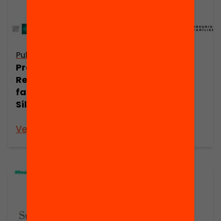
Publicació
Publicació
Presentació:
Presentació:
Reunions
Reunions
famílies per
famílies per
Sílvia Blanch
Cristina
González
Veure’n més
Veure’n més