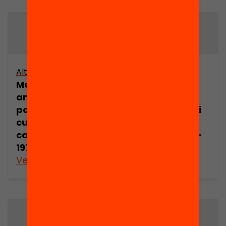
Altres arxius
Altres arxius
Memòries (50
Memòries (50
anys d’acció
anys d’acció
política, social i
política, social i
cultural
cultural
catalana, 1920-
catalana, 1920-
1970) (part 5)
1970) (part 6)
Veure’n més
Veure’n més