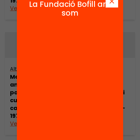
1970) (part 1)
1970) (part 2)
La Fundació Bofill ara
Veure’n més
Veure’n més
som
Altres arxius
Altres arxius
Memòries (50
Memòries (50
anys d’acció
anys d’acció
política, social i
política, social i
cultural
cultural
catalana, 1920-
catalana, 1920-
1970) (part 3)
1970) (part 4)
Veure’n més
Veure’n més