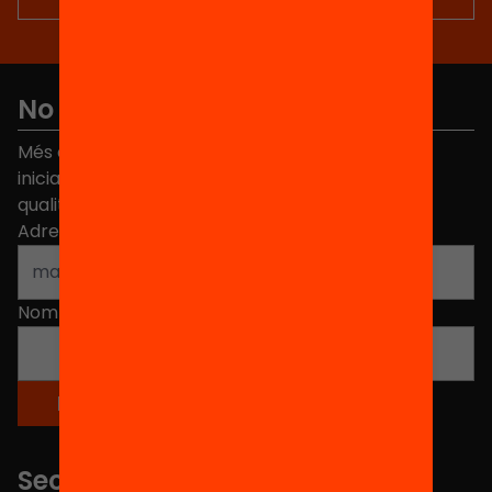
No et perdis res
Més de 40.000 persones ja han triat Equitat. Rep
iniciatives, propostes i projectes per millorar la
qualitat de l'educació a Catalunya.
Adreça electrònica
*
Nom
*
Seccions