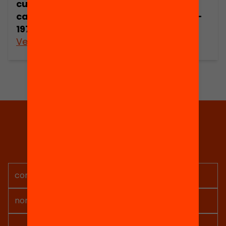
cultural
cultural
catalana, 1920-
catalana, 1920-
1970) (part 11)
1970) (part 12)
Veure’n més
Veure’n més
Tria equitat
Rep continguts, iniciatives i
projectes per implicar-te.