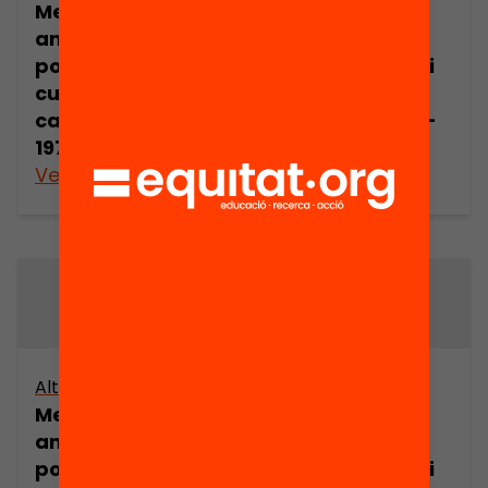
Memòries (50
Memòries (50
anys d’acció
anys d’acció
política, social i
política, social i
cultural
cultural
catalana, 1920-
catalana, 1920-
1970) (part 9)
1970) (part 10)
Veure’n més
Veure’n més
Altres arxius
Altres arxius
Memòries (50
Memòries (50
anys d’acció
anys d’acció
política, social i
política, social i