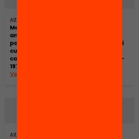
Altres arxius
Altres arxius
Memòries (50
Memòries (50
anys d’acció
anys d’acció
política, social i
política, social i
cultural
cultural
catalana, 1920-
catalana, 1920-
1970) (part 7)
1970) (part 8)
Veure’n més
Veure’n més
Altres arxius
Altres arxius