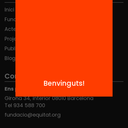
Inici
Notícies
Fundació
FAQS
Actes
Hub Social
Projectes
Contacte
Publicacions i vídeos
Blog
Contacte
Benvinguts!
Ens pots trobar al Hub Social
Girona 34, interior 08010 Barcelona
Tel 934 588 700
fundacio@equitat.org