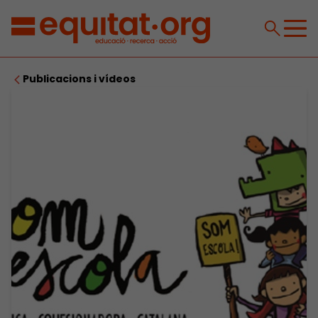
Publicacions i vídeos