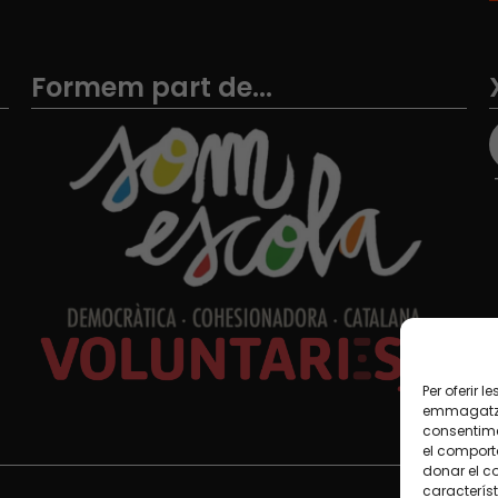
Formem part de...
Per oferir 
emmagatzem
consentime
el comport
donar el c
característ