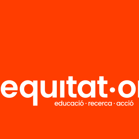
per tant,
no s’utilitza per informar les polítique
r les pràctiques
. Alhora, s’estan perdent oport
entatge i millora perquè
la majoria de progra
ues educatius no són avaluats de manera ri
,
més de 150 professionals i experts en educa
pública reclamen al nou Govern de la General
lament de Catalunya que posin en marxa me
erar la desconnexió entre les polítiques edu
recerca i les evidències, amb l’objectiu d’im
ora i l’equitat del sistema educatiu.
a
recercaperleducacio.cat
, suma’t a la propo
teix-la!
 el manifest
rrega l’informe La recerca al servei
ica educativa fonamentada