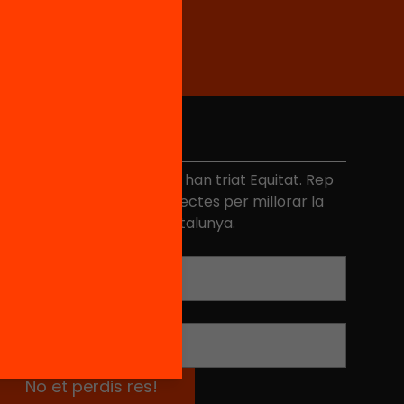
No et perdis res
és de 40.000 persones ja han triat Equitat. Rep
niciatives, propostes i projectes per millorar la
ualitat de l'educació a Catalunya.
Adreça electrònica
*
Nom
*