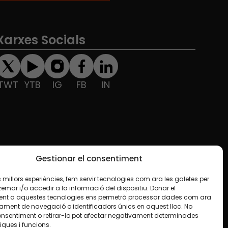
Xarxes Socials
TWT
YTB
IG
FB
IN
Gestionar el consentiment
les millors experiències, fem servir tecnologies com ara les galetes per
ar i/o accedir a la informació del dispositiu. Donar el
nt a aquestes tecnologies ens permetrà processar dades com ara
ament de navegació o identificadors únics en aquest lloc. No
onsentiment o retirar-lo pot afectar negativament determinades
iques i funcions.