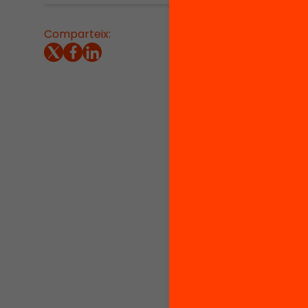
Comparteix:
La inve
compare
de la s
assegur
que es 
reptes 
digital,
educat
Relaci
govern 
recerca
A hores
gràcies
relleva
coneixe