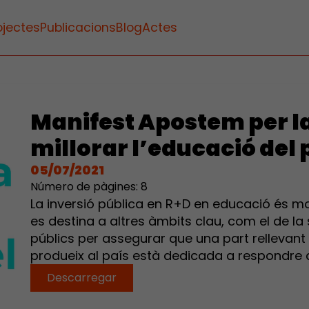
ojectes
Publicacions
Blog
Actes
Manifest Apostem per la
millorar l’educació del 
05/07/2021
Número de pàgines: 8
La inversió pública en R+D en educació és m
es destina a altres àmbits clau, com el de la
públics per assegurar que una part rellevant
produeix al país està dedicada a respondre a
Descarregar