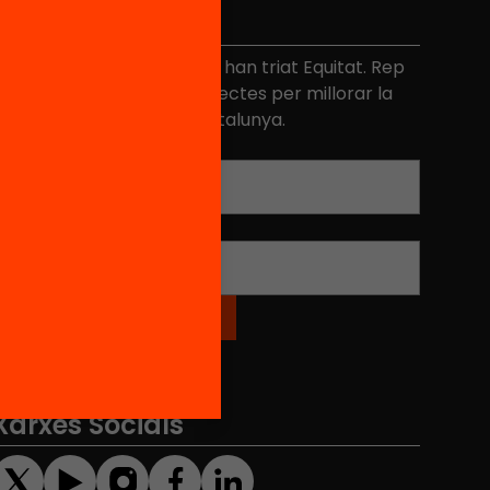
No et perdis res
és de 40.000 persones ja han triat Equitat. Rep
niciatives, propostes i projectes per millorar la
ualitat de l'educació a Catalunya.
Adreça electrònica
*
Nom
*
Xarxes Socials