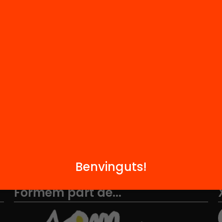
M
Notícies
i
FAQS
q
Hub Social
Contacte
Benvinguts!
Formem part de...