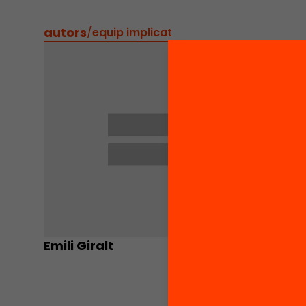
autors
/
equip implicat
Emili Giralt
Joan O