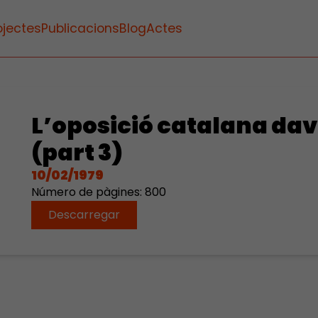
ojectes
Publicacions
Blog
Actes
L’oposició catalana da
(part 3)
10/02/1979
Número de pàgines: 800
Descarregar