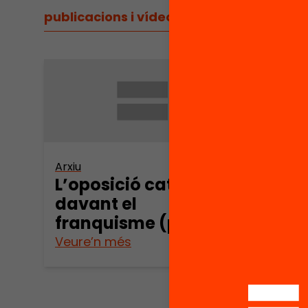
publicacions i vídeos
/
publicacions i vídeos
Arxiu
Arxiu
L’oposició catalana
L’op
davant el
dava
franquisme (part 1)
fran
Veure’n més
Veure