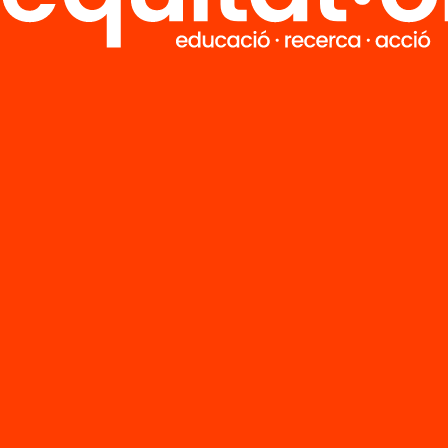
Tria equitat
Rep continguts, iniciatives i projectes
per implicar-te.