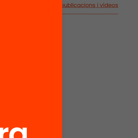
Vés a publicacions i vídeos
lana
rt 4)