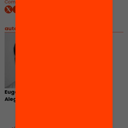
Comparteix:
autors
/
equip implicat
Eugeni Garcia-
Alegre