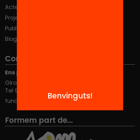
Actes
Hub Social
Projectes
Contacte
Publicacions i vídeos
Blog
Contacte
Ens pots trobar al Hub Social
Girona 34, interior 08010 Barcelona
Tel 934 588 700
Benvinguts!
fundacio@equitat.org
Formem part de...