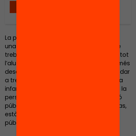
Descarregar
La pretensió d’aquest estudi és aportar
una visió polièdrica i global i una línia de
treball útil per millorar l’èxit educatiu de tot
l’alumnat, i, en especial, de la població més
desafavorida, amb l’objectiu últim d’ajudar
a trencar el cercle pervers de la pobresa
infantil. El treball es desenvolupa des de la
perspectiva de la governança i la gestió
pública de l’educació, que, en aquest cas,
està interrelacionada amb la gestió
pública de la pobresa infantil.