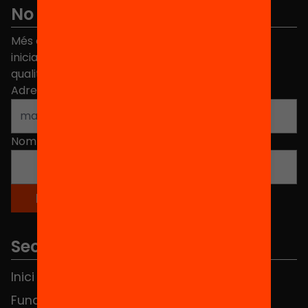
No et perdis res
Més de 40.000 persones ja han triat Equitat. Rep
iniciatives, propostes i projectes per millorar la
qualitat de l'educació a Catalunya.
Adreça electrònica
*
Nom
*
Seccions
Inici
Notícies
Fundació
FAQS