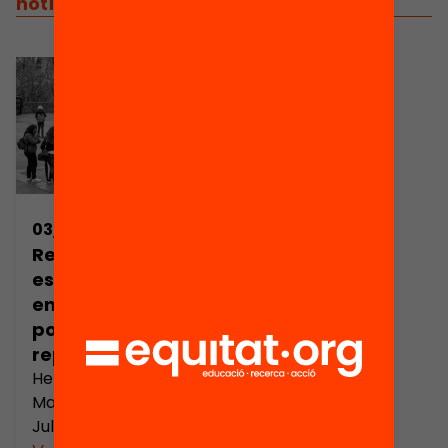
notícies relacionades
03/05/2017
Reduir el fracàs
escolar en
entorns de
pobresa, un
repte clau
Hem proposat a Pau
Marí-Klose i Albert
Julià Cano elaborar