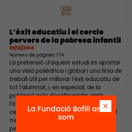
L’èxit educatiu i el cercle
pervers de la pobresa infantil
01/12/2014
Número de pàgines: 174
La pretensió d’aquest estudi és aportar
una visió polièdrica i global i una línia de
treball útil per millorar l’èxit educatiu de
tot l’alumnat, i, en especial, de la
població més desafavorida, amb
l’objectiu últim d’ajudar a trencar el
La Fundació Bofill ara
cercle pervers de la pobresa infantil. El
som
treball es desenvolupa des de la
perspectiva de la […]