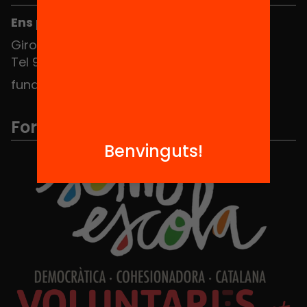
Ens pots trobar al Hub Social
Girona 34, interior 08010 Barcelona
Tel 934 588 700
fundacio@equitat.org
Formem part de...
Benvinguts!