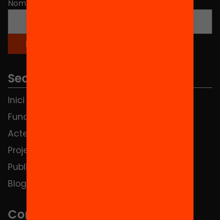
Nom
*
Seccions
Inici
Notícies
Fundació
FAQS
Actes
Hub Social
Projectes
Contacte
Publicacions i vídeos
Blog
Contacte