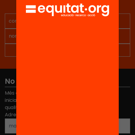
Rep continguts, iniciatives i
projectes per implicar-te.
No et perdis res
Més de 40.000 persones ja han triat Equitat. Rep
iniciatives, propostes i projectes per millorar la
qualitat de l'educació a Catalunya.
Adreça electrònica
*