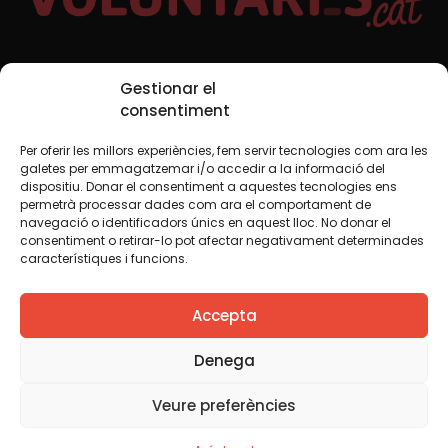
Xarxes Socials
Gestionar el
consentiment
Per oferir les millors experiències, fem servir tecnologies com ara les
TWT
YTB
IG
FB
IN
galetes per emmagatzemar i/o accedir a la informació del
dispositiu. Donar el consentiment a aquestes tecnologies ens
permetrà processar dades com ara el comportament de
navegació o identificadors únics en aquest lloc. No donar el
consentiment o retirar-lo pot afectar negativament determinades
Avís legal
Política de cookies
característiques i funcions.
Creiem que el coneixement s’ha de compartir. Per això
Accepta
fem servir una llicència Creative Commons, llevat que en
algun material indiquem el contrari. Us animem a copiar,
redistribuir, remesclar o transformar i crear els continguts
Denega
propis d’aquest web, per a qualsevol finalitat, inclosa la
comercial. Només us demanem que reconegueu
Veure preferències
l’autoria de la creació original.