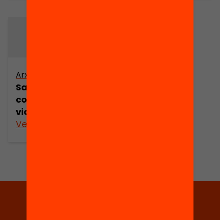
Arxiu
Salut mental i
condicions de
vida
Veure’n més
Tria equitat