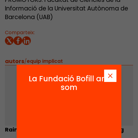
Informació de la Universitat Autònoma de
Barcelona (UAB)
Comparteix:
autors
/
equip implicat
La Fundació Bofill ara
som
Raimon Bonal
Santiago Mir Puig