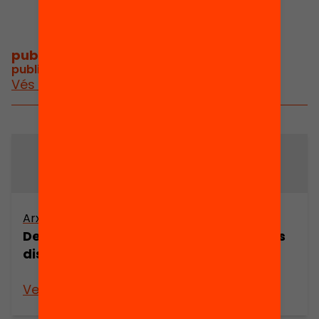
publicacions i vídeos
/
publicacions i vídeos relacionats
Vés a publicacions i vídeos
Arxiu
Arxiu
Delinqüència i
El col.lectiu dels
dissocialitat
bordeline o
límits
Veure’n més
Veure’n més