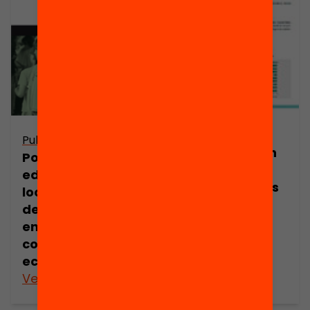
Publicació
Publicació
Quin paper han
Polítiques
de tenir els
educatives
municipis en les
locals. El paper
polítiques
dels municipis
educatives?
en el nou context
competencial i
econòmic
Veure’n més
Veure’n més