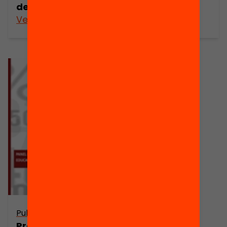
debilitats i crisi
Veure’n més
Veure’n més
Publicació
Presentació: