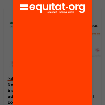
Publicació
Publicació
Descentralitzaci
Presentació:
ó de la política
Política
educativa:
educativa local
consolidació,