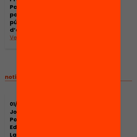
Panel de
polítiques
públiques locals
d’educació 2012
Veure’n més
notícies relacionades
01/10/2014
Jornada de
Política
Educativa Local.
La