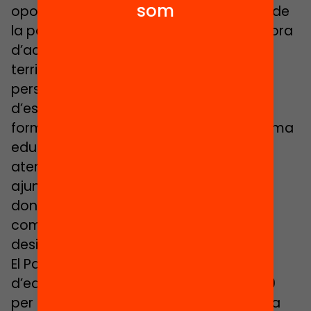
som
oportunitats educatives per al conjunt de
la població i també, especialment, a l’hora
d’acompanyar i donar suport des del
territori als processos educatius de les
persones amb més dificultats
d’escolarització, amb més dèficits
formatius, amb necessitats que el sistema
educatiu, per si sol, no pot o no sap
atendre o compensar. El paper dels
ajuntaments en matèria d’educació,
doncs, està estretament orientat a
combatre amb més garanties les
desigualtats educatives.
El Panel de polítiques públiques locals
d’educació, promogut des de l’any 2010
per la Fundació Carles Pi i Sunyer, amb la