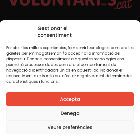
Xarxes Socials
Gestionar el
consentiment
Per oferir les millors experiències, fem servir tecnologies com ara les
TWT
YTB
IG
FB
IN
galetes per emmagatzemar i/o accedir a la informació del
dispositiu. Donar el consentiment a aquestes tecnologies ens
permetrà processar dades com ara el comportament de
navegació o identificadors únics en aquest lloc. No donar el
consentiment o retirar-lo pot afectar negativament determinades
Avís legal
Política de cookies
característiques i funcions.
Creiem que el coneixement s’ha de compartir. Per això
Accepta
fem servir una llicència Creative Commons, llevat que en
algun material indiquem el contrari. Us animem a copiar,
redistribuir, remesclar o transformar i crear els continguts
Denega
propis d’aquest web, per a qualsevol finalitat, inclosa la
comercial. Només us demanem que reconegueu
Veure preferències
l’autoria de la creació original.