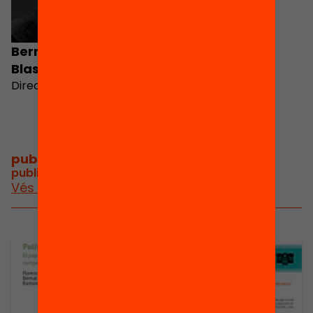
Bernat Albaigés
Blasi
Director de l'Anuari 2024
publicacions i vídeos
/
publicacions i vídeos relacionats
Vés a publicacions i vídeos