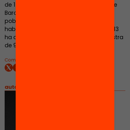
de 10.000 habitants (exclosa la ciutat de
Barcelona), que integra el 60% de la
població de Catalunya (4.530.519
habitants), l’edició del Panel de l’any 2013
ha comptat amb informació d’una mostra
de 95 municipis, quasi el 80%.
Comparteix:
autors
/
equip implicat