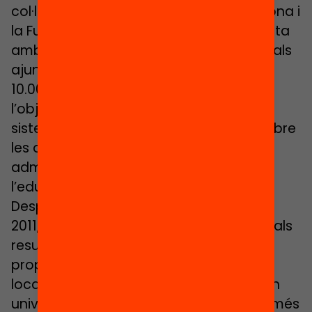
col·laboració de la Diputació de Barcelona i
la Fundació Jaume Bofill, és una enquesta
amb periodicitat bianual administrada als
ajuntaments dels municipis de més de
10.000 habitants de Catalunya, amb
l’objectiu de conèixer de manera
sistemàtica informació actualitzada sobre
les actuacions que desenvolupen les
administracions locals en l’àmbit de
l’educació.
Després de les edicions dels anys 2009 i
2011, aquest document recull els principals
resultats de la tercera edició, que
proporciona dades sobre les polítiques
locals dutes a terme l’any 2013. Sobre un
univers de 120 municipis catalans amb més