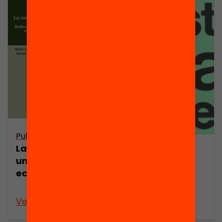
Publicació
La immigració,
Publicació
un motor
La immigració
econòmic
estrangera a
Catalunya
Veure’n més
Veure’n més