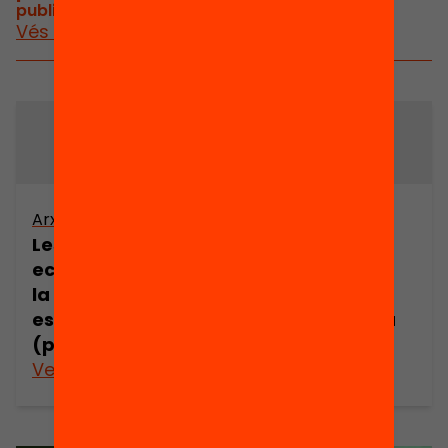
publicacions i vídeos relacionats
Vés a publicacions i vídeos
Arxiu
Arxiu
Les implicacions
La immigració
econòmiques de
estrangera:
la immigració
(Quin?) impuls
estrangera
per l’economia
(part 2)
catalana
Veure’n més
Veure’n més