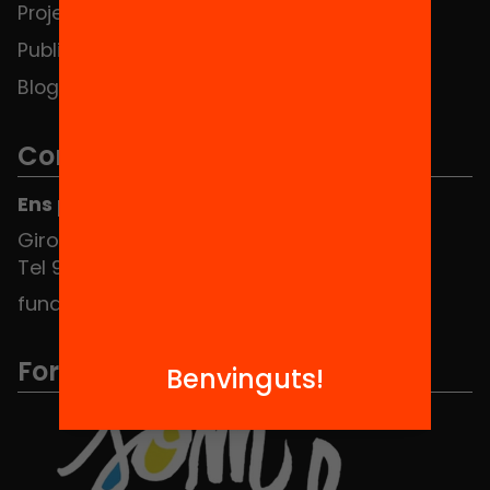
Projectes
Contacte
Publicacions i vídeos
Blog
Contacte
Ens pots trobar al Hub Social
Girona 34, interior 08010 Barcelona
Tel 934 588 700
fundacio@equitat.org
Formem part de...
Benvinguts!