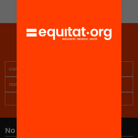
Tria equitat
Rep continguts, iniciatives i
projectes per implicar-te.
No et perdis res