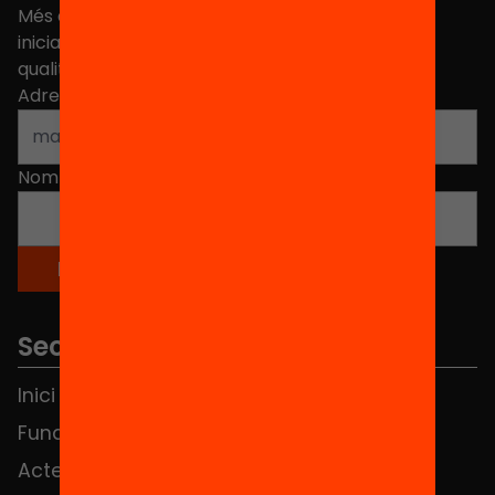
Més de 40.000 persones ja han triat Equitat. Rep
iniciatives, propostes i projectes per millorar la
qualitat de l'educació a Catalunya.
Adreça electrònica
*
Nom
*
Seccions
Inici
Notícies
Fundació
FAQS
Actes
Hub Social