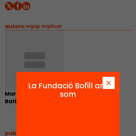
autors
/
equip implicat
La Fundació Bofill ara
som
Maria Franch
Batllori
publicacions i vídeos
/