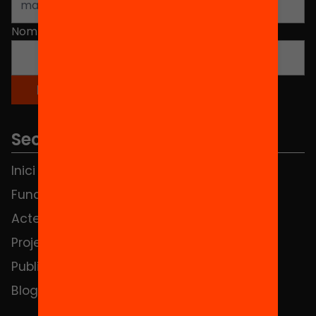
Nom
*
Seccions
Inici
Notícies
Fundació
FAQS
Actes
Hub Social
Projectes
Contacte
Publicacions i vídeos
Blog