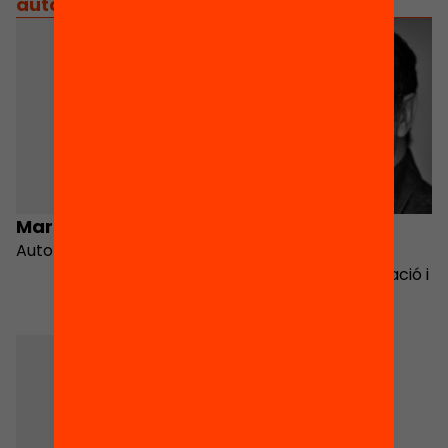
autors
/
equip implicat
Marc Ajenjo Cosp
Xavier Bonal
Autor
Especialista en
sociologia de l’educació i
política educativa