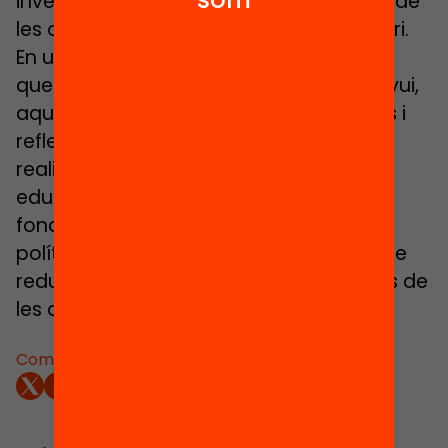
investigat fins ara com és la distribució de
les oportunitats educatives en el territori.
En un context de canvis socials com els
que envolten l’educació a Catalunya avui,
aqust llibre aporta un conjunt de dades i
reflexions que permeten reconèixer la
realitat dels processos i els resultats
educatius, i disposar d’informació
fonamental per a la presa de decisions
polítiques en educació amb l’objectiu de
reduir i eliminar les diferents expressions de
les desigualtats educatives.
Comparteix: