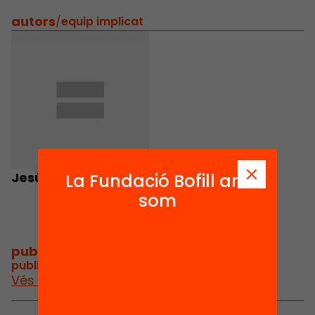
autors
/
equip implicat
Jesús Vicens
La Fundació Bofill ara
som
publicacions i vídeos
/
publicacions i vídeos relacionats
Vés a publicacions i vídeos