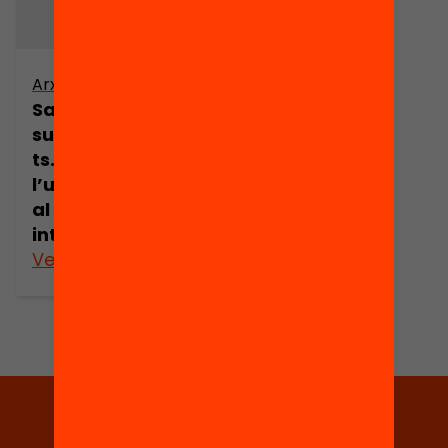
Arxiu
Salvatges i
subdesenvolupa
ts. De
l’universalisme
al diàleg
intercultural
Veure’n més
Tria equitat