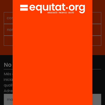
Rep continguts, iniciatives i
projectes per implicar-te.
No et perdis res
Més de 40.000 persones ja han triat Equitat. Rep
iniciatives, propostes i projectes per millorar la
qualitat de l'educació a Catalunya.
Adreça electrònica
*