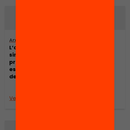
Arxiu
Arxiu
L’origen dels
La «Paideia»,
símbols
l’escola i els
profunds i els
savis orientals.
estats alterats
La filosofia de
de consciència
l’educació i la
crisi de la
modernitat
Veure’n més
Veure’n més