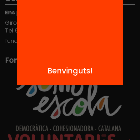
Ens pots trobar al Hub Social
Girona 34, interior 08010 Barcelona
Tel 934 588 700
fundacio@equitat.org
Formem part de...
Benvinguts!