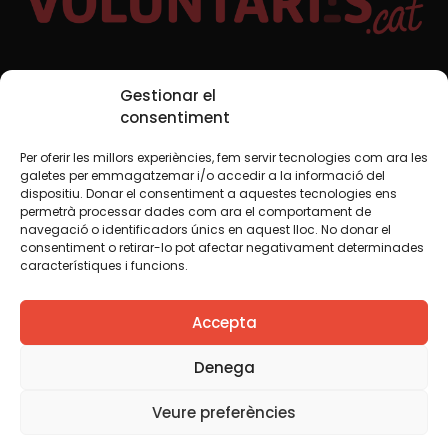
Xarxes Socials
Gestionar el
consentiment
Per oferir les millors experiències, fem servir tecnologies com ara les
TWT
YTB
IG
FB
IN
galetes per emmagatzemar i/o accedir a la informació del
dispositiu. Donar el consentiment a aquestes tecnologies ens
permetrà processar dades com ara el comportament de
navegació o identificadors únics en aquest lloc. No donar el
consentiment o retirar-lo pot afectar negativament determinades
Avís legal
Política de cookies
característiques i funcions.
Creiem que el coneixement s’ha de compartir. Per això
Accepta
fem servir una llicència Creative Commons, llevat que en
algun material indiquem el contrari. Us animem a copiar,
redistribuir, remesclar o transformar i crear els continguts
Denega
propis d’aquest web, per a qualsevol finalitat, inclosa la
comercial. Només us demanem que reconegueu
Veure preferències
l’autoria de la creació original.