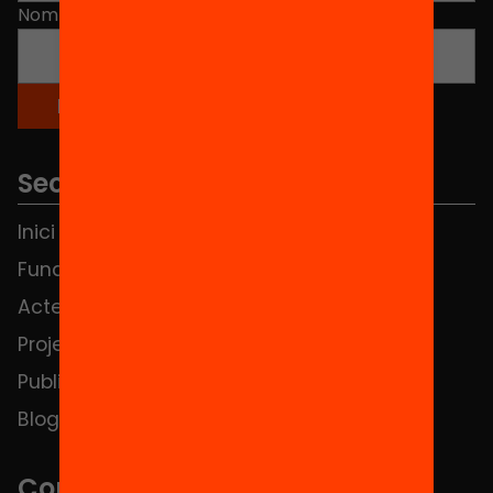
Nom
*
Seccions
Inici
Notícies
Fundació
FAQS
Actes
Hub Social
Projectes
Contacte
Publicacions i vídeos
Blog
Contacte