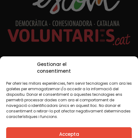
Xarxes Socials
Gestionar el
consentiment
Per oferir les millors experiències, fem servir tecnologies com ara les
TWT
YTB
IG
FB
IN
galetes per emmagatzemar i/o accedir a la informació del
dispositiu. Donar el consentiment a aquestes tecnologies ens
permetrà processar dades com ara el comportament de
navegació o identificadors únics en aquest lloc. No donar el
consentiment o retirar-lo pot afectar negativament determinades
Avís legal
Política de cookies
característiques i funcions.
Creiem que el coneixement s’ha de compartir. Per això
Accepta
fem servir una llicència Creative Commons, llevat que en