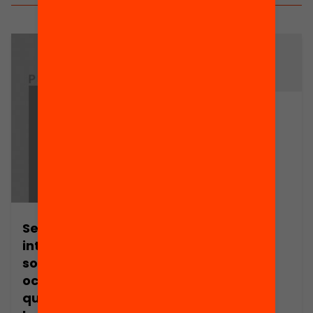
Arxiu
Crisi de valors:
modernitat i
tradició
Seminari
internacional
sobre treball,
ocupació i vida
quotidiana de