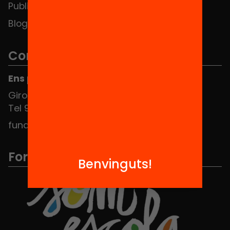
Publicacions i vídeos
Blog
Contacte
Ens pots trobar al Hub Social
Girona 34, interior 08010 Barcelona
Tel 934 588 700
fundacio@equitat.org
Formem part de...
Benvinguts!