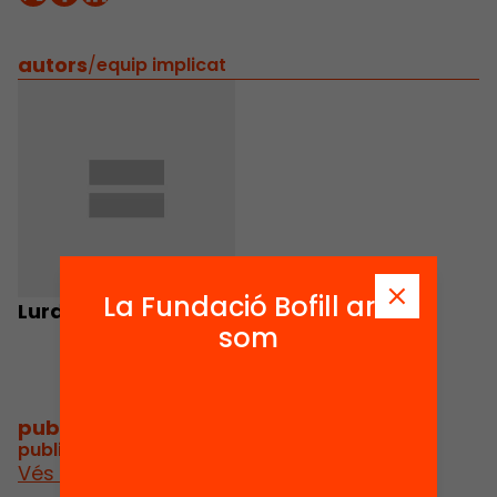
autors
/
equip implicat
La Fundació Bofill ara
Lurdes Molina
som
publicacions i vídeos
/
publicacions i vídeos relacionats
Vés a publicacions i vídeos