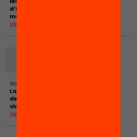
les dones: el cas
d’Europa
meridional
Veure’n més
Veure’n més
Arxiu
La negociació
dels valors a la
vida quotidiana
Veure’n més