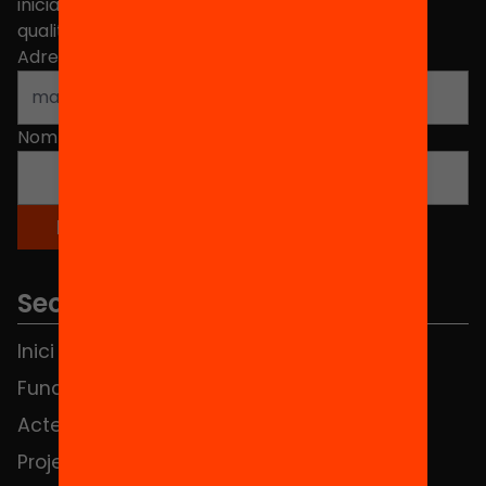
iniciatives, propostes i projectes per millorar la
qualitat de l'educació a Catalunya.
Adreça electrònica
*
Nom
*
Seccions
Inici
Notícies
Fundació
FAQS
Actes
Hub Social
Projectes
Contacte