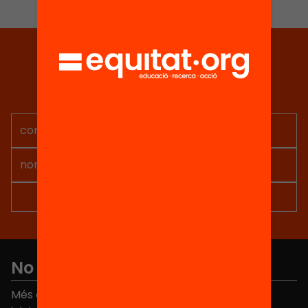
Tria equitat
Rep continguts, iniciatives i
projectes per implicar-te.
No et perdis res
Més de 40.000 persones ja han triat Equitat. Rep