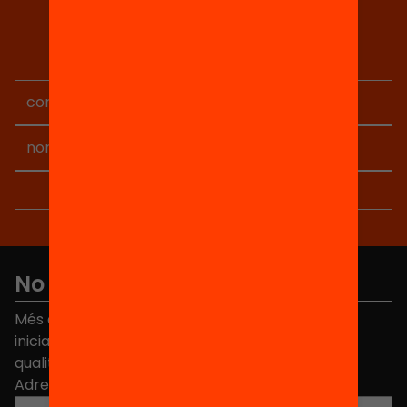
Tria equitat
Rep continguts, iniciatives i
projectes per implicar-te.
No et perdis res
Més de 40.000 persones ja han triat Equitat. Rep
iniciatives, propostes i projectes per millorar la
qualitat de l'educació a Catalunya.
Adreça electrònica
*