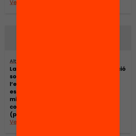
Veure’n més
Veure’n més
Altres arxius
Arxiu
La representació
La representació
social de
social de
l’educació
l’educació
escolar en els
escolar en els
mitjans de
mitjans de
comunicació
comunicació
(part 7)
(part 8)
Veure’n més
Veure’n més