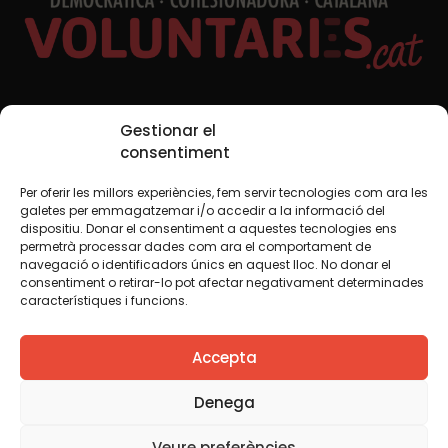
Xarxes Socials
Gestionar el
consentiment
Per oferir les millors experiències, fem servir tecnologies com ara les
TWT
YTB
IG
FB
IN
galetes per emmagatzemar i/o accedir a la informació del
dispositiu. Donar el consentiment a aquestes tecnologies ens
permetrà processar dades com ara el comportament de
navegació o identificadors únics en aquest lloc. No donar el
consentiment o retirar-lo pot afectar negativament determinades
Avís legal
Política de cookies
característiques i funcions.
Creiem que el coneixement s’ha de compartir. Per això
Accepta
fem servir una llicència Creative Commons, llevat que en
algun material indiquem el contrari. Us animem a copiar,
redistribuir, remesclar o transformar i crear els continguts
Denega
propis d’aquest web, per a qualsevol finalitat, inclosa la
comercial. Només us demanem que reconegueu
Veure preferències