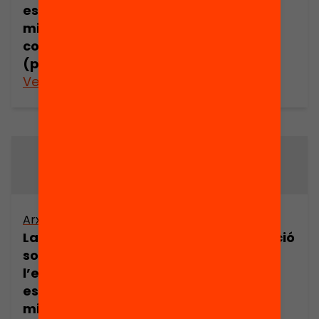
escolar en els
escolar en els
mitjans de
mitjans de
comunicació
comunicació
(part 1)
(part 2)
Veure’n més
Veure’n més
Arxiu
Arxiu
La representació
La representació
social de
social de
l’educació
l’educació
escolar en els
escolar en els
mitjans de
mitjans de