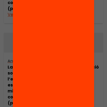
comunicació
comunicació
(part 3)
(part 4)
Veure’n més
Veure’n més
Arxiu
Arxiu
La representació
La representació
social de
social de
l’educació
l’educació
escolar en els
escolar en els
mitjans de
mitjans de
comunicació
comunicació
(part 5)
(part 6)