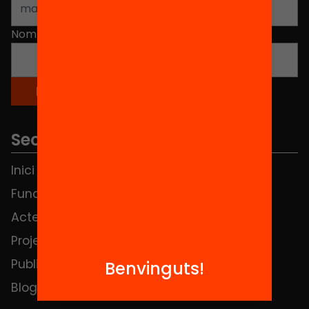
Nom
*
Seccions
Inici
Notícies
Fundació
FAQS
Actes
Hub Social
Projectes
Contacte
Publicacions i vídeos
Benvinguts!
Blog