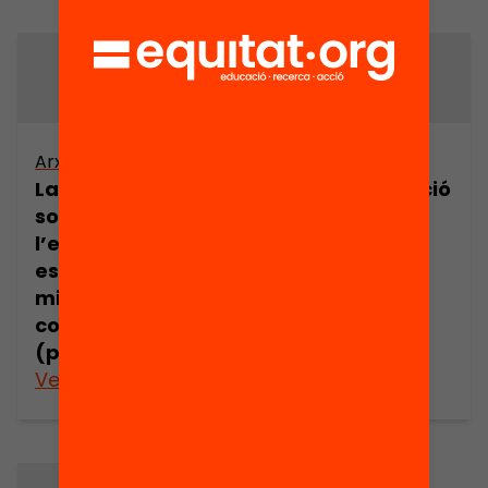
Arxiu
Arxiu
La representació
La representació
social de
social de
l’educació
l’educació
escolar en els
escolar en els
mitjans de
mitjans de
comunicació
comunicació
(part 9)
(part 10)
Veure’n més
Veure’n més