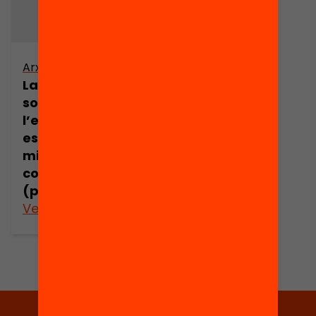
Arxiu
La representació
social de
l’educació
escolar en els
mitjans de
comunicació
(part 11)
Veure’n més