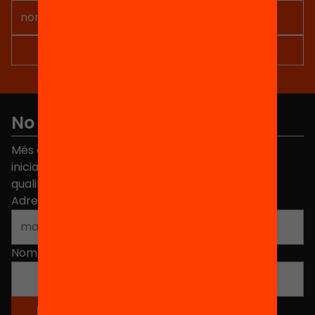
No et perdis res
Més de 40.000 persones ja han triat Equitat. Rep
iniciatives, propostes i projectes per millorar la
qualitat de l'educació a Catalunya.
Adreça electrònica
*
Nom
*