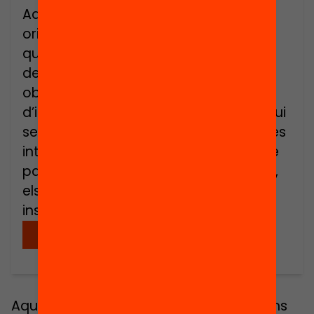
Aquest estudi recull algunes
orientacions per a l’avaluació de la
qualitat dels processos i mecanismes
de participació ciutadana. El seu
objectiu és establir un sistema
d’indicadors clar i accessible que pugui
ser utilitzat per totes aquelles persones
interessades a avaluar un mecanisme
participatiu: els mateixos participants,
els tècnics en participació o les
institucions implicades, entre […]
Descarregar
Aquest estudi recull algunes orientacions