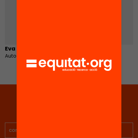
Eva Anduiza Perea
Sergi de Maya
Autora
Autor
Tria equitat
Rep continguts, iniciatives i
projectes per implicar-te.