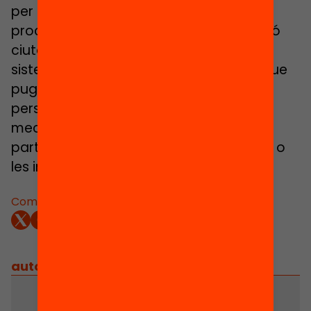
per a l’avaluació de la qualitat dels
processos i mecanismes de participació
ciutadana. El seu objectiu és establir un
sistema d’indicadors clar i accessible que
pugui ser utilitzat per totes aquelles
persones interessades a avaluar un
mecanisme participatiu: els mateixos
participants, els tècnics en participació o
les institucions implicades, entre altres.
Comparteix:
autors
/
equip implicat