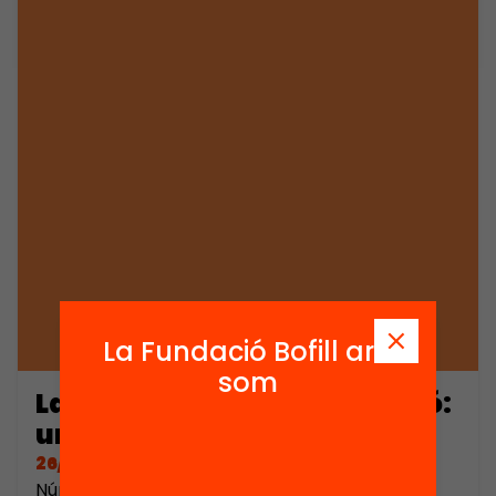
La Fundació Bofill ara
som
La qualitat en la participació:
una proposta d’indicadors
26/05/2005
Número de pàgines: 74