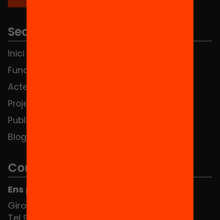
Seccions
Inici
Notícies
Fundació
FAQS
Actes
Hub Social
Projectes
Contacte
Publicacions i vídeos
Blog
Contacte
Ens pots trobar al Hub Social
Girona 34, interior 08010 Barcelona
Tel 934 588 700