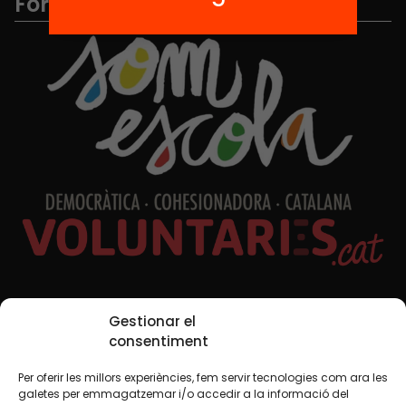
Formem part de...
Xarxes Socials
Gestionar el
consentiment
Per oferir les millors experiències, fem servir tecnologies com ara les
TWT
YTB
IG
FB
IN
galetes per emmagatzemar i/o accedir a la informació del