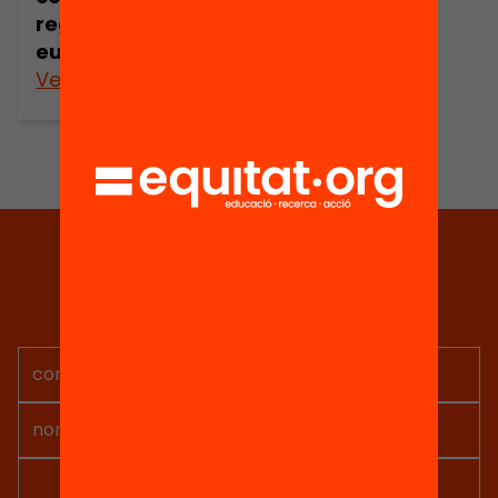
regional
europeo
Veure’n més
Tria equitat
Rep continguts, iniciatives i
projectes per implicar-te.