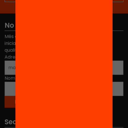
No et perdis res
Més de 40.000 persones ja han triat Equitat. Rep
iniciatives, propostes i projectes per millorar la
qualitat de l'educació a Catalunya.
Adreça electrònica
*
Nom
*
Seccions