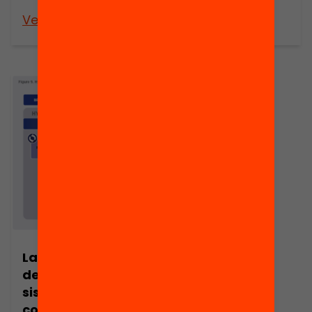
project
Veure’n més
Veure’n més
La construcción
del futuro
sistema
constitucional