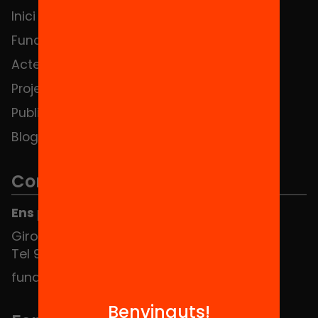
Inici
Notícies
Fundació
FAQS
Actes
Hub Social
Projectes
Contacte
Publicacions i vídeos
Blog
Contacte
Ens pots trobar al Hub Social
Girona 34, interior 08010 Barcelona
Tel 934 588 700
fundacio@equitat.org
Benvinguts!