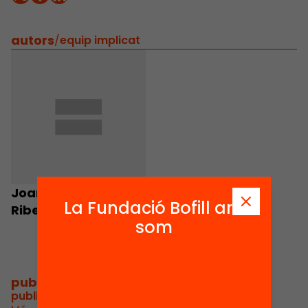
autors
/
equip implicat
Joan M. Vallvé i
La Fundació Bofill ara
Ribera
som
publicacions i vídeos
/
publicacions i vídeos relacionats