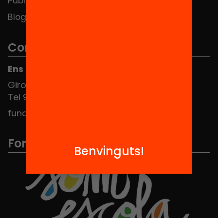
Publicacions i vídeos
Blog
Contacte
Ens pots trobar al Hub Social
Girona 34, interior 08010 Barcelona
Tel 934 588 700
fundacio@equitat.org
Formem part de...
Benvinguts!