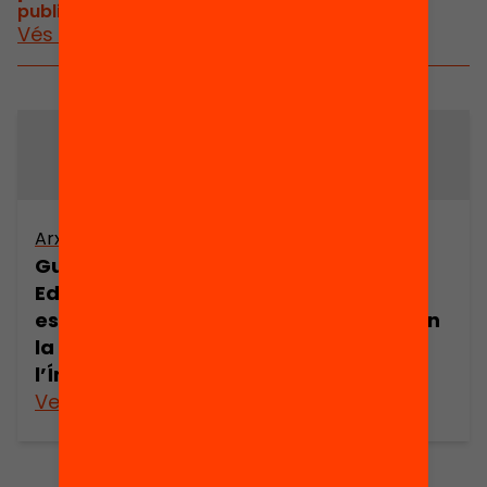
publicacions i vídeos relacionats
Vés a publicacions i vídeos
Arxiu
Arxiu
Gurukula.
Gurukula.
Educació i
Educació i
espiritualitat en
espiritualitat en
la història de
la història de
l’Índia (part 1)
l’Índia (part 2)
Veure’n més
Veure’n més