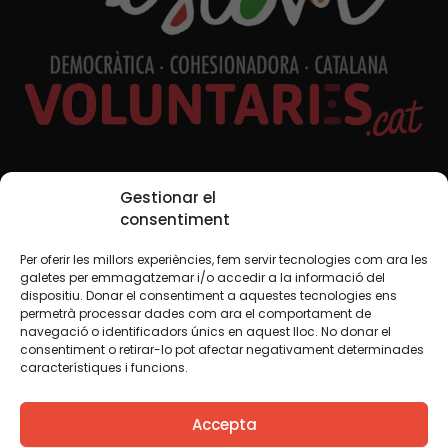
Xarxes Socials
Gestionar el
consentiment
Per oferir les millors experiències, fem servir tecnologies com ara les
TWT
YTB
IG
FB
IN
galetes per emmagatzemar i/o accedir a la informació del
dispositiu. Donar el consentiment a aquestes tecnologies ens
permetrà processar dades com ara el comportament de
navegació o identificadors únics en aquest lloc. No donar el
consentiment o retirar-lo pot afectar negativament determinades
Avís legal
Política de cookies
característiques i funcions.
Creiem que el coneixement s’ha de compartir. Per això
Accepta
fem servir una llicència Creative Commons, llevat que en
algun material indiquem el contrari. Us animem a copiar,