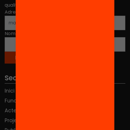
qualitat de l'educació a Catalunya.
Adreça electrònica
*
Nom
*
Seccions
Inici
Notícies
Fundació
FAQS
Actes
Hub Social
Projectes
Contacte