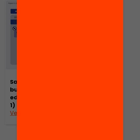
Sangha. El
budismo y la
educación (part
1)
Veure’n més