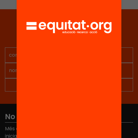
Tria equitat
Rep continguts, iniciatives i
projectes per implicar-te.
No et perdis res
Més de 40.000 persones ja han triat Equitat. Rep
iniciatives, propostes i projectes per millorar la