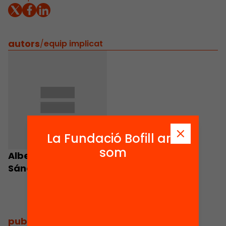
autors
/
equip implicat
La Fundació Bofill ara
som
Albert Ferrer i
Sánchez
publicacions i vídeos
/