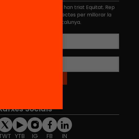
és de 40.000 persones ja han triat Equitat. Rep
niciatives, propostes i projectes per millorar la
ualitat de l'educació a Catalunya.
Adreça electrònica
*
Nom
*
Xarxes Socials
TWT
YTB
IG
FB
IN