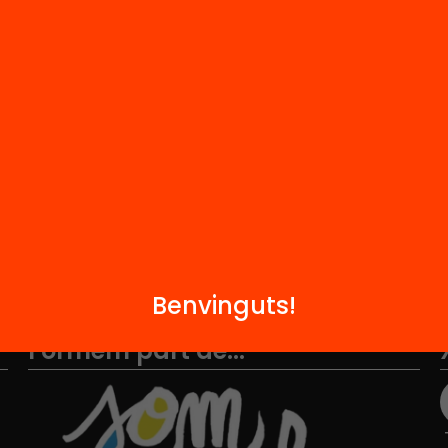
M
Notícies
i
FAQS
q
Hub Social
Contacte
Benvinguts!
Formem part de...