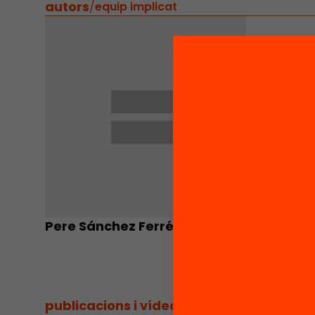
autors
/
equip implicat
Pere Sánchez Ferré
publicacions i vídeos
/
publicacions i vídeos