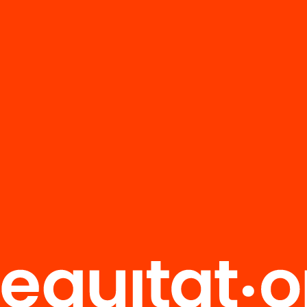
açoneria a
lunya 1900-
 (part 2)
’n més