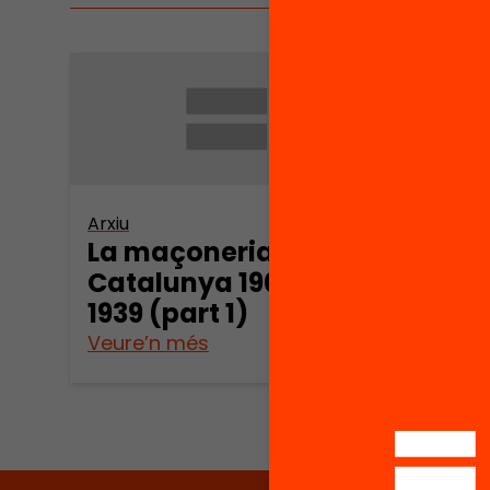
Arxiu
Arxiu
La maçoneria a
La m
Catalunya 1900 –
Cata
1939 (part 1)
1939
Veure’n més
Veure