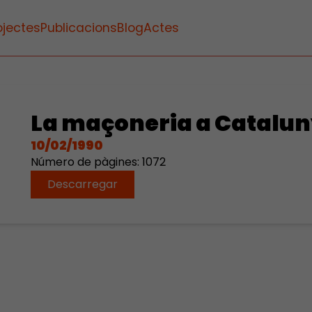
ojectes
Publicacions
Blog
Actes
La maçoneria a Cataluny
10/02/1990
Número de pàgines: 1072
Descarregar