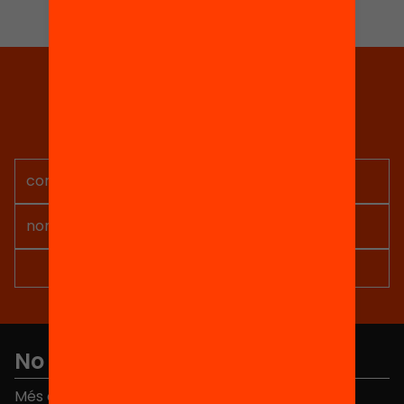
Tria equitat
Rep continguts, iniciatives i
projectes per implicar-te.
No et perdis res
Més de 40.000 persones ja han triat Equitat. Rep