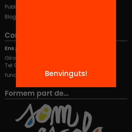
Publicacions i vídeos
Blog
Contacte
Ens pots trobar al Hub Social
Girona 34, interior 08010 Barcelona
Tel 934 588 700
Benvinguts!
fundacio@equitat.org
Formem part de...