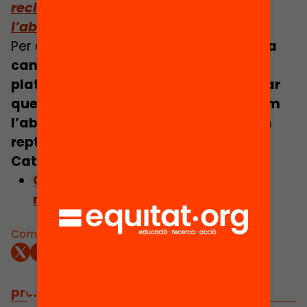
reclamar un pla de xoc contra
l’abandonament escolar
Per això,
la Fundació Bofill impulsa una
campanya amb un manifest i una
plataforma participativa per reclamar
que, d’una vegada per totes, abordem
l’abandonament escolar com el gran
repte educatiu i social que tenim a
Catalunya.
Coneix la campanya i signa el
manifest!
Comparteix:
projectes relacionats