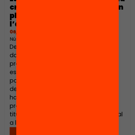
crida de país per reclamar un
pla de xoc contra
l’abandonament escolar
06/03/2023
Número de pàgines: 12
Després de dues dècades de
davallada, l’abandonament escolar
prematur a Catalunya ha quedat
estancat amb uns nivells que no
podem normalitzar. L’any passat més
de 97.000 joves d’entre 18 i 24 anys
havien deixat els estudis
prematurament sense tenir cap
titulació més enllà de l’ESO. Això equival
a la capacitat del Camp Nou, o a […]
Descarregar