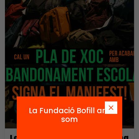
La Fundació Bofill ara
som
La Fundació Bofill engega una