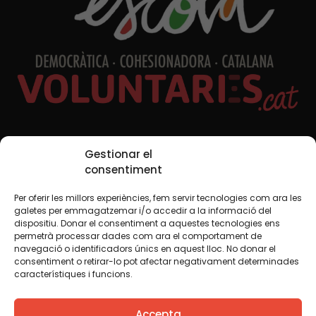
Xarxes Socials
Gestionar el
consentiment
Per oferir les millors experiències, fem servir tecnologies com ara les
TWT
YTB
IG
FB
IN
galetes per emmagatzemar i/o accedir a la informació del
dispositiu. Donar el consentiment a aquestes tecnologies ens
permetrà processar dades com ara el comportament de
navegació o identificadors únics en aquest lloc. No donar el
consentiment o retirar-lo pot afectar negativament determinades
Avís legal
Política de cookies
característiques i funcions.
Creiem que el coneixement s’ha de compartir. Per això
Accepta
fem servir una llicència Creative Commons, llevat que en