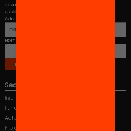
iniciatives, propostes i projectes per millorar la
qualitat de l'educació a Catalunya.
Adreça electrònica
*
Nom
*
Seccions
Inici
Notícies
Fundació
FAQS
Actes
Hub Social
Projectes
Contacte