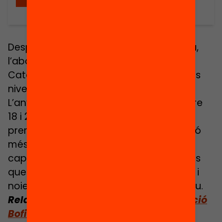
Després de dues dècades de davallada,
l’abandonament escolar prematur a
Catalunya ha quedat estancat amb uns
nivells que no podem normalitzar.
L’any passat més de 97.000 joves d’entre
18 i 24 anys havien deixat els estudis
prematurament sense tenir cap titulació
més enllà de l’ESO. Això equival a la
capacitat del Camp Nou, o a 3.200 aules
que es podrien omplir amb tots els nois i
noies que van deixar el sistema educatiu.
Relacionat:
Llegeix la notícia
La Fundació
Bofill engega una crida de país per