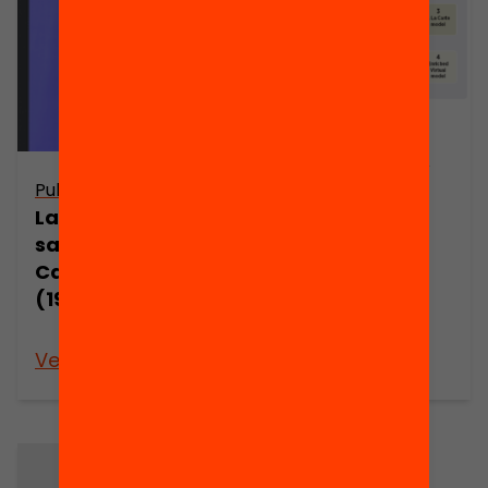
Entre la
antropología y
Publicació
la medicina:
La desigualtat
salud,
salarial a
diversidad
Catalunya
cultural y
(1995-2000)
desigualdad
social
Veure’n més
Veure’n més