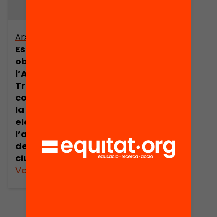
Arxiu
Estan els
objectius de
l’Administració
Tributària
condicionats per
la rendibilitat
electoral i
I’actitud cívica
de la
ciutadania?
Veure’n més