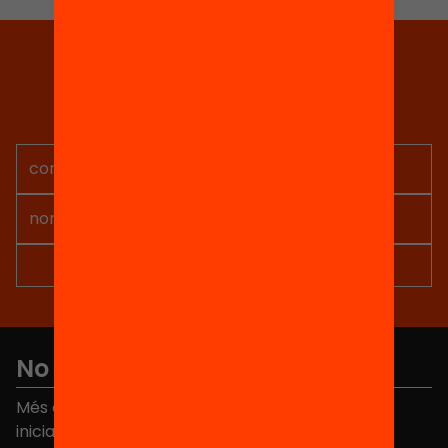
Tria equitat
Rep continguts, iniciatives i
projectes per implicar-te.
No et perdis res
Més de 40.000 persones ja han triat Equitat. Rep
iniciatives, propostes i projectes per millorar la