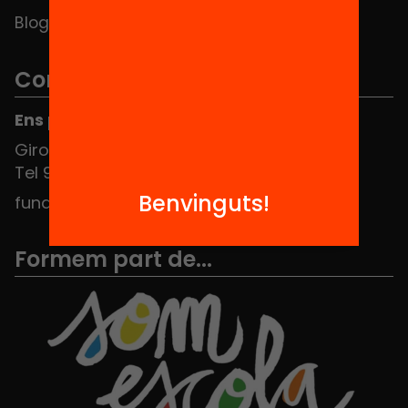
Blog
Contacte
Ens pots trobar al Hub Social
Girona 34, interior 08010 Barcelona
Tel 934 588 700
Benvinguts!
fundacio@equitat.org
Formem part de...