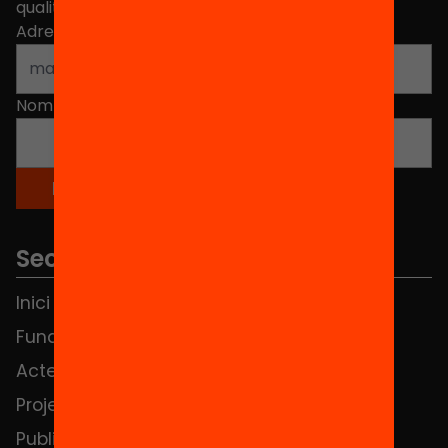
qualitat de l'educació a Catalunya.
Adreça electrònica
*
Nom
*
Seccions
Inici
Notícies
Fundació
FAQS
Actes
Hub Social
Projectes
Contacte
Publicacions i vídeos