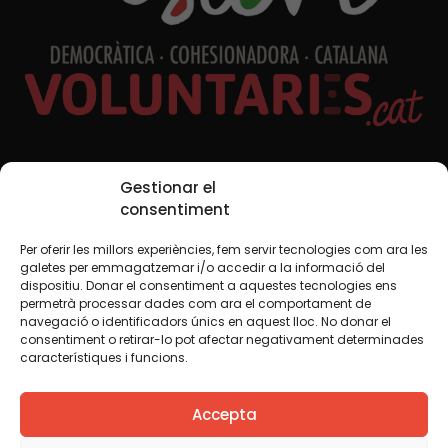
Xarxes Socials
Gestionar el
consentiment
Per oferir les millors experiències, fem servir tecnologies com ara les
TWT
YTB
IG
FB
IN
galetes per emmagatzemar i/o accedir a la informació del
dispositiu. Donar el consentiment a aquestes tecnologies ens
permetrà processar dades com ara el comportament de
navegació o identificadors únics en aquest lloc. No donar el
consentiment o retirar-lo pot afectar negativament determinades
Avís legal
Política de cookies
característiques i funcions.
Creiem que el coneixement s’ha de compartir. Per això
Accepta
fem servir una llicència Creative Commons, llevat que en
algun material indiquem el contrari. Us animem a copiar,