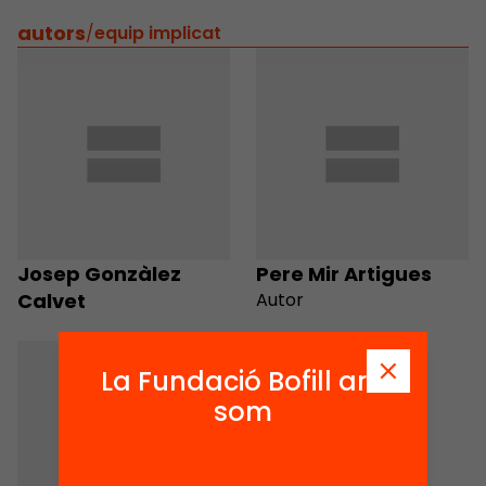
autors
/
equip implicat
Josep Gonzàlez
Pere Mir Artigues
Calvet
Autor
La Fundació Bofill ara
som