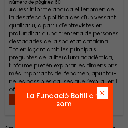
Número de pàgines: 60
Aquest informe aborda el fenomen de
la desafecció política des d’un vessant
qualitatiu, a partir d’entrevistes en
profunditat a una trentena de persones
destacades de la societat catalana.
Tot enllaçant amb les principals
preguntes de la literatura acadèmica,
l’informe pretén explorar les dimensions
més importants del fenomen, apuntar-
ne les possibles causes que l’expliquen i
oferir […]
La Fundació Bofill ara
Descarregar
som