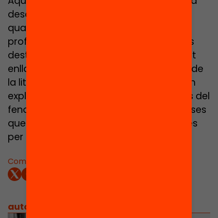
Aquest informe aborda el fenomen de la
desafecció política des d’un vessant
qualitatiu, a partir d’entrevistes en
profunditat a una trentena de persones
destacades de la societat catalana. Tot
enllaçant amb les principals preguntes de
la literatura acadèmica, l’informe pretén
explorar les dimensions més importants del
fenomen, apuntar-ne les possibles causes
que l’expliquen i oferir algunes propostes
per combatre’l.
Comparteix:
autors
/
equip implicat