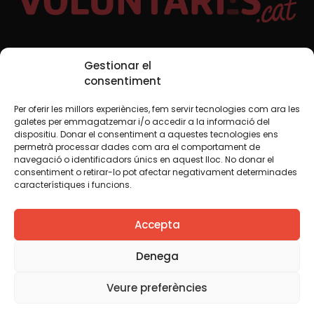
Xarxes Socials
Gestionar el
consentiment
Per oferir les millors experiències, fem servir tecnologies com ara les
TWT
YTB
IG
FB
IN
galetes per emmagatzemar i/o accedir a la informació del
dispositiu. Donar el consentiment a aquestes tecnologies ens
permetrà processar dades com ara el comportament de
navegació o identificadors únics en aquest lloc. No donar el
consentiment o retirar-lo pot afectar negativament determinades
Avís legal
Política de cookies
característiques i funcions.
Creiem que el coneixement s’ha de compartir. Per això
Accepta
fem servir una llicència Creative Commons, llevat que en
algun material indiquem el contrari. Us animem a copiar,
redistribuir, remesclar o transformar i crear els continguts
Denega
propis d’aquest web, per a qualsevol finalitat, inclosa la
comercial. Només us demanem que reconegueu
Veure preferències
l’autoria de la creació original.