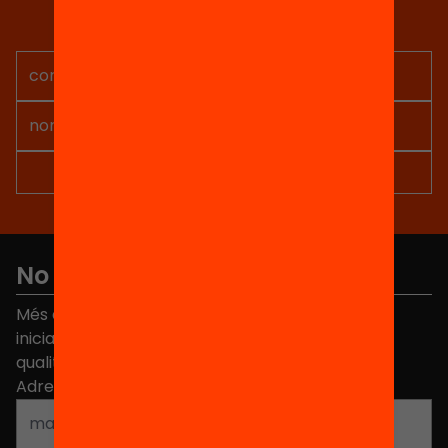
Rep continguts, iniciatives i
projectes per implicar-te.
No et perdis res
Més de 40.000 persones ja han triat Equitat. Rep
iniciatives, propostes i projectes per millorar la
qualitat de l'educació a Catalunya.
Adreça electrònica
*