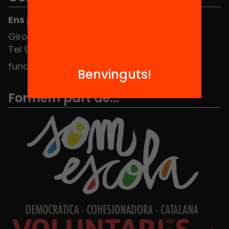
Ens pots trobar al Hub Social
Girona 34, interior 08010 Barcelona
Tel 934 588 700
fundacio@equitat.org
Benvinguts!
Formem part de...