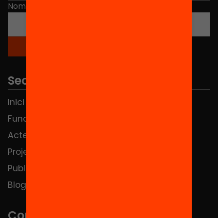
Nom
*
Seccions
Inici
Notícies
Fundació
FAQS
Actes
Hub Social
Projectes
Contacte
Publicacions i vídeos
Blog
Contacte