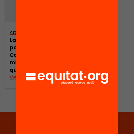
Arxiu
La desafecció
política a
Catalunya. Una
mirada
qualitativa.
Veure’n més
Tria equitat