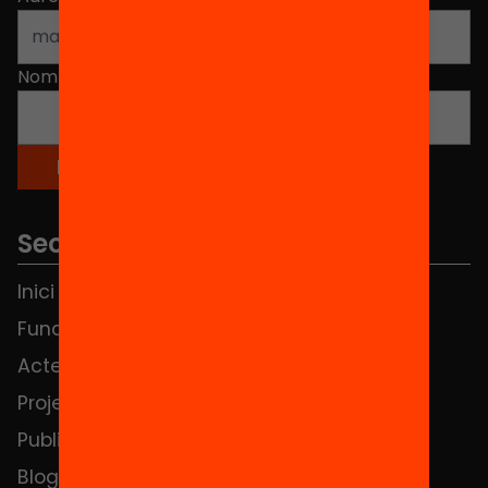
Nom
*
Seccions
Inici
Notícies
Fundació
FAQS
Actes
Hub Social
Projectes
Contacte
Publicacions i vídeos
Blog