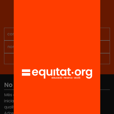
Tria equitat
Rep continguts, iniciatives i
projectes per implicar-te.
No et perdis res
Més de 40.000 persones ja han triat Equitat. Rep
iniciatives, propostes i projectes per millorar la
qualitat de l'educació a Catalunya.
Adreça electrònica
*