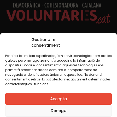
Xarxes Socials
Gestionar el
consentiment
Per oferir les millors experiències, fem servir tecnologies com ara les
TWT
YTB
IG
FB
IN
galetes per emmagatzemar i/o accedir a la informació del
dispositiu. Donar el consentiment a aquestes tecnologies ens
permetrà processar dades com ara el comportament de
navegació o identificadors únics en aquest lloc. No donar el
consentiment o retirar-lo pot afectar negativament determinades
Avís legal
Política de cookies
característiques i funcions.
Creiem que el coneixement s’ha de compartir. Per això
Accepta
fem servir una llicència Creative Commons, llevat que en
algun material indiquem el contrari. Us animem a copiar,
redistribuir, remesclar o transformar i crear els continguts
Denega
propis d’aquest web, per a qualsevol finalitat, inclosa la