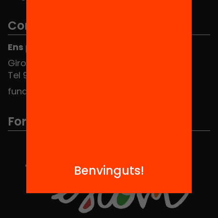
Contacte
Ens pots trobar al Hub Social
Girona 34, interior 08010 Barcelona
Tel 934 588 700
fundacio@equitat.org
Formem part de...
Benvinguts!