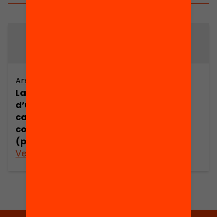
Arxiu
Arxiu
La construcció
La construcció
d’un espai
d’un espai
català de
català de
comunicació
comunicació
(part 1)
(part 3)
Veure’n més
Veure’n més