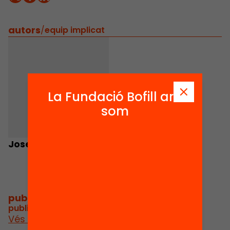
autors
/
equip implicat
La Fundació Bofill ara
som
Josep Gifreu
publicacions i vídeos
/
publicacions i vídeos relacionats
Vés a publicacions i vídeos