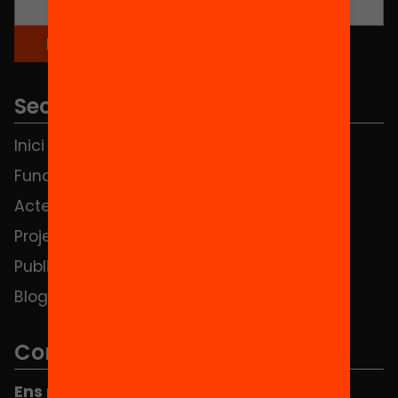
Seccions
Inici
Notícies
Fundació
FAQS
Actes
Hub Social
Projectes
Contacte
Publicacions i vídeos
Blog
Contacte
Ens pots trobar al Hub Social