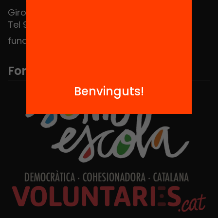
Girona 34, interior 08010 Barcelona
Tel 934 588 700
fundacio@equitat.org
Formem part de...
Benvinguts!