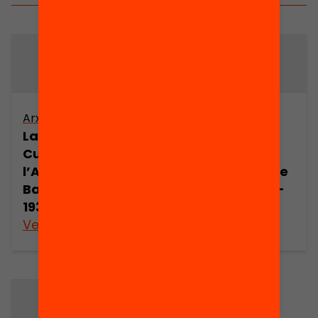
Arxiu
Arxiu
La Comissió de
La Comissió de
Cultura de
Cultura de
l’Ajuntament de
l’Ajuntament de
Barcelona 1916-
Barcelona 1916-
1936 (part 2)
1936 (part 3)
Veure’n més
Veure’n més