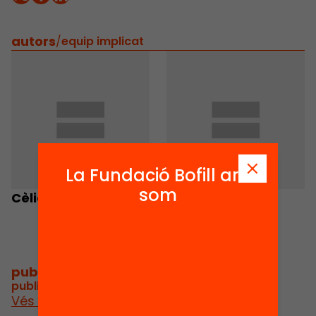
autors
/
equip implicat
La Fundació Bofill ara
som
Cèlia Cañellas Juliá
Rosa Toran
publicacions i vídeos
/
publicacions i vídeos relacionats
Vés a publicacions i vídeos