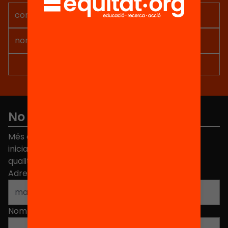
No et perdis res
Més de 40.000 persones ja han triat Equitat. Rep
iniciatives, propostes i projectes per millorar la
qualitat de l'educació a Catalunya.
Adreça electrònica
*
Nom
*