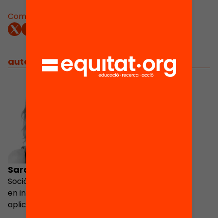
Comparteix:
autors
/
equip implicat
Sarai Samper Sierra
Sociòloga i especialista
en investigació social
aplicada