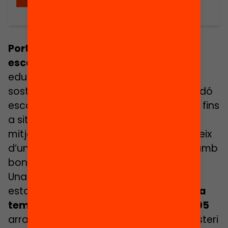
Portugal ha guanyat rellevància a
escala internacional
per una política
educativa reeixida que de manera
sostinguda ha aconseguit reduir l’abandó
escolar i millorar els resultats educatius fins
a situar-se en estàndards similars a la
mitjana europea. A més, Portugal gaudeix
d’una escola pública poc segregada i amb
bona reputació social.
Una de les peces d’aquesta política ha
estat
la generalització de les escoles a
temps complet, impulsades l’any 2005
arran d’una reforma educativa del Ministeri