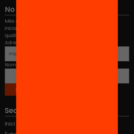
No et perdis res
Més de 40.000 persones ja han triat Equitat. Rep
iniciatives, propostes i projectes per millorar la
qualitat de l'educació a Catalunya.
Adreça electrònica
*
Nom
*
Seccions
Inici
Notícies
Fundació
FAQS