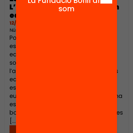
La Fundació Bofill ara
L’experiència de Portugal en
som
educació a temps complet
12/05/2022
Número de pàgines: 85
Portugal ha guanyat rellevància a
escala internacional per una política
educativa reeixida que de manera
sostinguda ha aconseguit reduir
l’abandó escolar i millorar els resultats
educatius fins a situar-se en
estàndards similars a la mitjana
europea. A més, Portugal gaudeix d’una
escola pública poc segregada i amb
bona reputació social. Una de les peces
[…]
Descarregar