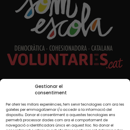
Xarxes Socials
Gestionar el
consentiment
Per oferir les millors experiències, fem servir tecnologies com ara les
TWT
YTB
IG
FB
IN
galetes per emmagatzemar i/o accedir a la informació del
dispositiu. Donar el consentiment a aquestes tecnologies ens
permetrà processar dades com ara el comportament de
navegació o identificadors únics en aquest lloc. No donar el