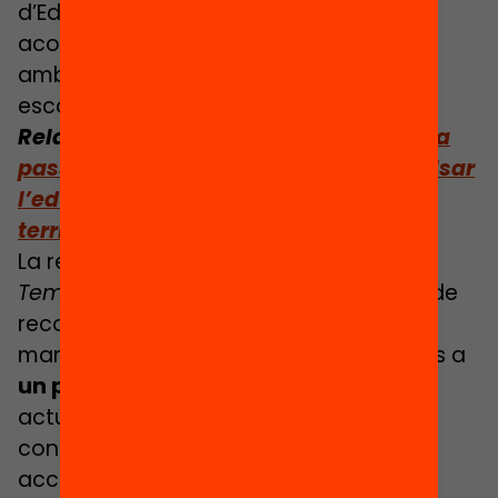
d’Educació i implementada mitjançant
acords de col·laboració i finançament
amb els Ajuntaments i les direccions
escolars.
Relacionat:
Educació 360 fa una crida a
passar del consens a l’acció per impulsar
l’educació a temps complet a tot el
territori
La reforma que va impulsar l’
Escola a
Tempo Inteiro
suma ja més de 15 anys de
recorregut. La reforma va aconseguir
mantenir-se tot i la crisi de 2008 gràcies a
un pacte social i polític sòlid
, i
actualment és un model d’escola
consolidat que gaudeix d’una àmplia
acceptació.