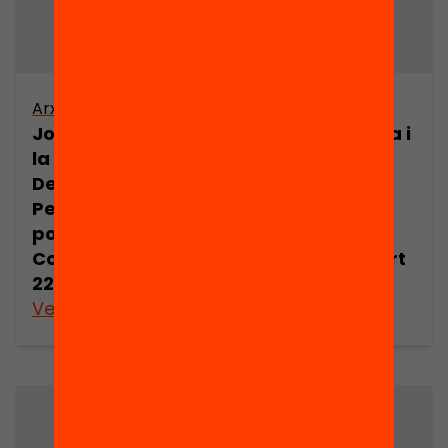
Arxiu
Arxiu
Joan Comorera i
Joan Comorera i
la Revolució
la Revolució
Democràtica.
Democràtica.
Pensament
Pensament
polític de Joan
polític de Joan
Comorera (part
Comorera (part
22)
23)
Veure’n més
Veure’n més