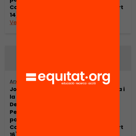
Comorera (part
Comorera (part
14)
15)
Veure’n més
Veure’n més
Arxiu
Arxiu
Joan Comorera i
Joan Comorera i
la Revolució
la Revolució
Democràtica.
Democràtica.
Pensament
Pensament
polític de Joan
polític de Joan
Comorera (part
Comorera (part
16)
17)