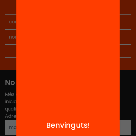
Rep continguts, iniciatives i
projectes per implicar-te.
No et perdis res
Més de 40.000 persones ja han triat Equitat. Rep
iniciatives, propostes i projectes per millorar la
qualitat de l'educació a Catalunya.
Adreça electrònica
*
Benvinguts!