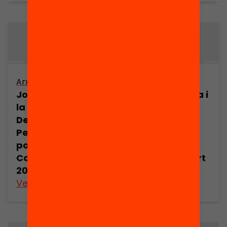
Arxiu
Arxiu
Joan Comorera i
Joan Comorera i
la Revolució
la Revolució
Democràtica.
Democràtica.
Pensament
Pensament
polític de Joan
polític de Joan
Comorera (part
Comorera (part
20)
21)
Veure’n més
Veure’n més