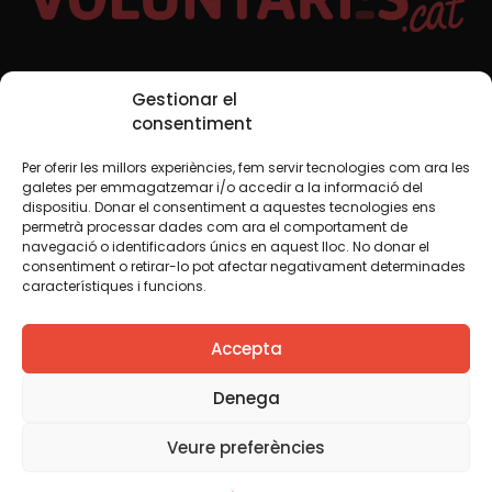
Xarxes Socials
Gestionar el
consentiment
Per oferir les millors experiències, fem servir tecnologies com ara les
TWT
YTB
IG
FB
IN
galetes per emmagatzemar i/o accedir a la informació del
dispositiu. Donar el consentiment a aquestes tecnologies ens
permetrà processar dades com ara el comportament de
navegació o identificadors únics en aquest lloc. No donar el
consentiment o retirar-lo pot afectar negativament determinades
Avís legal
Política de cookies
característiques i funcions.
Creiem que el coneixement s’ha de compartir. Per això
Accepta
fem servir una llicència Creative Commons, llevat que en
algun material indiquem el contrari. Us animem a copiar,
redistribuir, remesclar o transformar i crear els continguts
Denega
propis d’aquest web, per a qualsevol finalitat, inclosa la
comercial. Només us demanem que reconegueu
Veure preferències
l’autoria de la creació original.