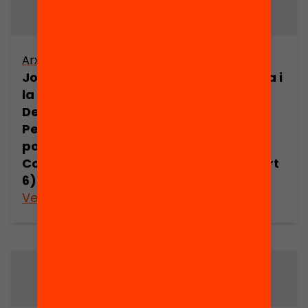
Arxiu
Arxiu
Joan Comorera i
Joan Comorera i
la Revolució
la Revolució
Democràtica.
Democràtica.
Pensament
Pensament
polític de Joan
polític de Joan
Comorera (part
Comorera (part
6)
7)
Veure’n més
Veure’n més