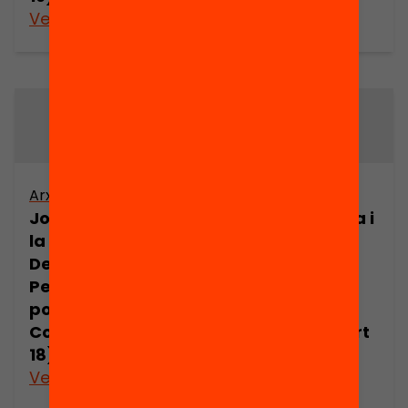
Veure’n més
Veure’n més
Arxiu
Arxiu
Joan Comorera i
Joan Comorera i
la Revolució
la Revolució
Democràtica.
Democràtica.
Pensament
Pensament
polític de Joan
polític de Joan
Comorera (part
Comorera (part
18)
19)
Veure’n més
Veure’n més