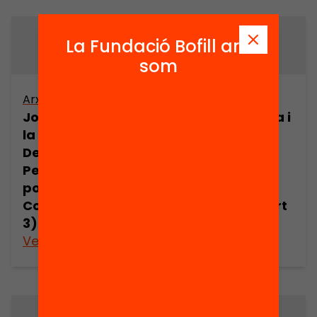
La Fundació Bofill ara
som
Arxiu
Arxiu
Joan Comorera i
Joan Comorera i
la Revolució
la Revolució
Democràtica.
Democràtica.
Pensament
Pensament
polític de Joan
polític de Joan
Comorera (part
Comorera (part
3)
5)
Veure’n més
Veure’n més