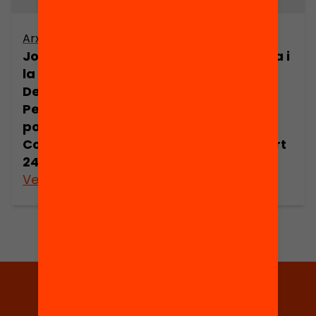
Arxiu
Arxiu
Joan Comorera i
Joan Comorera i
la Revolució
la Revolució
Democràtica.
Democràtica.
Pensament
Pensament
polític de Joan
polític de Joan
Comorera (part
Comorera (part
24)
25)
Veure’n més
Veure’n més
Tria equitat