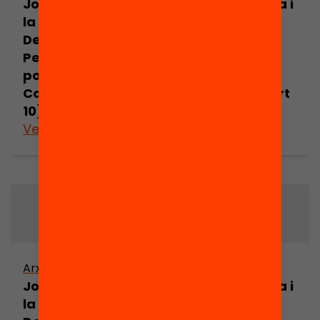
Joan Comorera i
Joan Comorera i
la Revolució
la Revolució
Democràtica.
Democràtica.
Pensament
Pensament
polític de Joan
polític de Joan
Comorera (part
Comorera (part
10)
11)
Veure’n més
Veure’n més
Arxiu
Arxiu
Joan Comorera i
Joan Comorera i
la Revolució
la Revolució