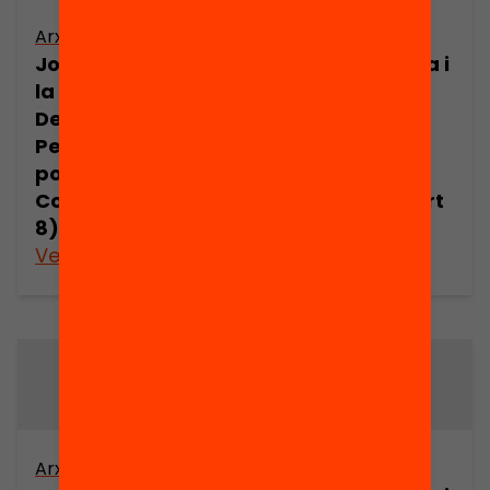
Arxiu
Arxiu
Joan Comorera i
Joan Comorera i
la Revolució
la Revolució
Democràtica.
Democràtica.
Pensament
Pensament
polític de Joan
polític de Joan
Comorera (part
Comorera (part
8)
9)
Veure’n més
Veure’n més
Arxiu
Arxiu