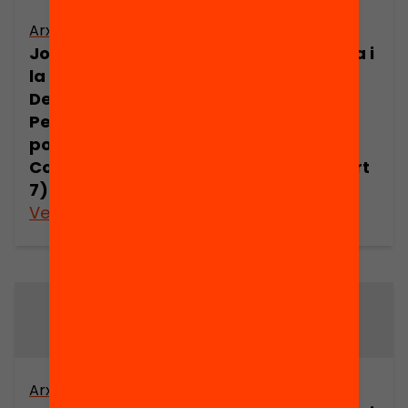
Arxiu
Arxiu
Joan Comorera i
Joan Comorera i
la Revolució
la Revolució
Democràtica.
Democràtica.
Pensament
Pensament
polític de Joan
polític de Joan
Comorera (part
Comorera (part
7)
8)
Veure’n més
Veure’n més
Arxiu
Arxiu