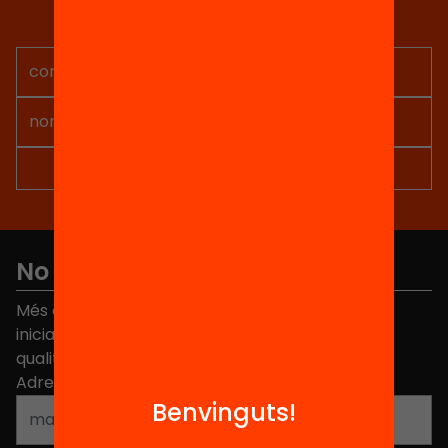
Rep continguts, iniciatives i
projectes per implicar-te.
No et perdis res
Més de 40.000 persones ja han triat Equitat. Rep
iniciatives, propostes i projectes per millorar la
qualitat de l'educació a Catalunya.
Adreça electrònica
*
Benvinguts!