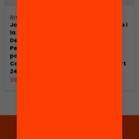
Arxiu
Arxiu
Joan Comorera i
Joan Comorera i
la Revolució
la Revolució
Democràtica.
Democràtica.
Pensament
Pensament
polític de Joan
polític de Joan
Comorera (part
Comorera (part
24)
25)
Veure’n més
Veure’n més
Tria equitat