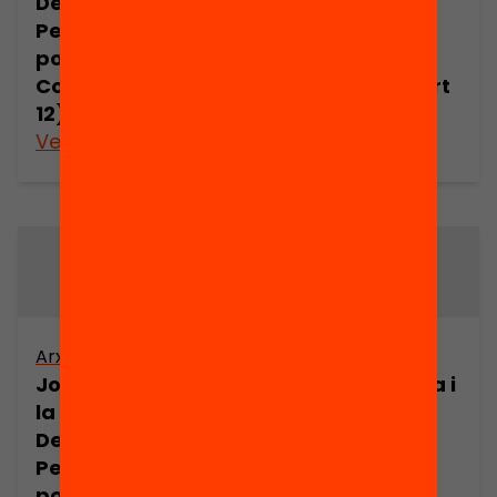
Democràtica.
Democràtica.
Pensament
Pensament
polític de Joan
polític de Joan
Comorera (part
Comorera (part
12)
13)
Veure’n més
Veure’n més
Arxiu
Arxiu
Joan Comorera i
Joan Comorera i
la Revolució
la Revolució
Democràtica.
Democràtica.
Pensament
Pensament
polític de Joan
polític de Joan