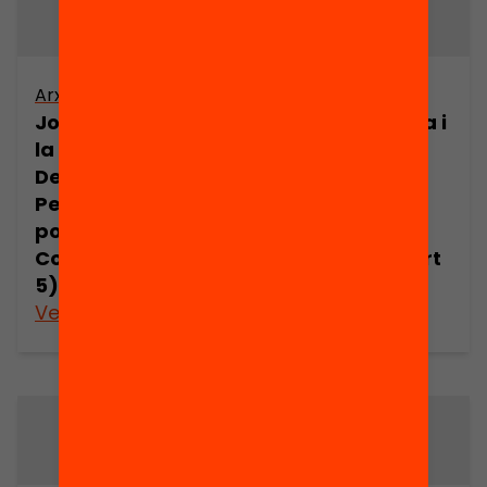
Arxiu
Arxiu
Joan Comorera i
Joan Comorera i
la Revolució
la Revolució
Democràtica.
Democràtica.
Pensament
Pensament
polític de Joan
polític de Joan
Comorera (part
Comorera (part
5)
6)
Veure’n més
Veure’n més