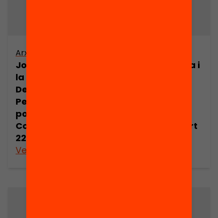
Arxiu
Arxiu
Joan Comorera i
Joan Comorera i
la Revolució
la Revolució
Democràtica.
Democràtica.
Pensament
Pensament
polític de Joan
polític de Joan
Comorera (part
Comorera (part
22)
23)
Veure’n més
Veure’n més