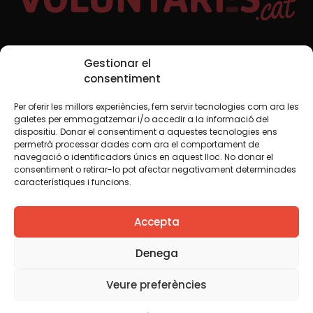
Xarxes Socials
Gestionar el
consentiment
Per oferir les millors experiències, fem servir tecnologies com ara les
TWT
YTB
IG
FB
IN
galetes per emmagatzemar i/o accedir a la informació del
dispositiu. Donar el consentiment a aquestes tecnologies ens
permetrà processar dades com ara el comportament de
navegació o identificadors únics en aquest lloc. No donar el
consentiment o retirar-lo pot afectar negativament determinades
Avís legal
Política de cookies
característiques i funcions.
Creiem que el coneixement s’ha de compartir. Per això
Accepta
fem servir una llicència Creative Commons, llevat que en
algun material indiquem el contrari. Us animem a copiar,
redistribuir, remesclar o transformar i crear els continguts
Denega
propis d’aquest web, per a qualsevol finalitat, inclosa la
comercial. Només us demanem que reconegueu
Veure preferències
l’autoria de la creació original.