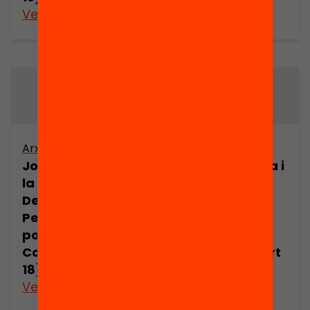
Veure’n més
Veure’n més
Arxiu
Arxiu
Joan Comorera i
Joan Comorera i
la Revolució
la Revolució
Democràtica.
Democràtica.
Pensament
Pensament
polític de Joan
polític de Joan
Comorera (part
Comorera (part
18)
19)
Veure’n més
Veure’n més