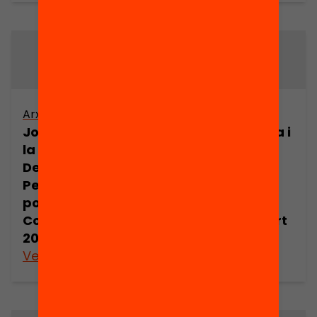
Arxiu
Arxiu
Joan Comorera i
Joan Comorera i
la Revolució
la Revolució
Democràtica.
Democràtica.
Pensament
Pensament
polític de Joan
polític de Joan
Comorera (part
Comorera (part
20)
21)
Veure’n més
Veure’n més