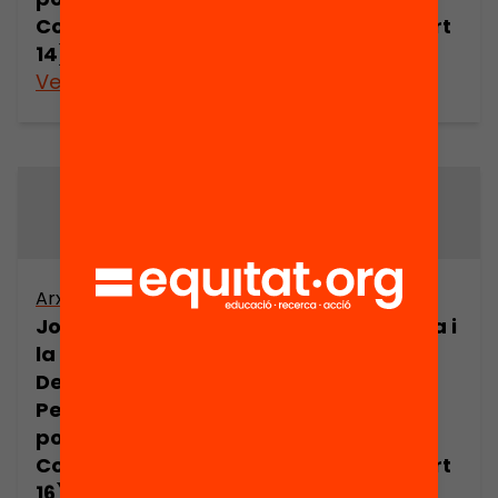
Comorera (part
Comorera (part
14)
15)
Veure’n més
Veure’n més
Arxiu
Arxiu
Joan Comorera i
Joan Comorera i
la Revolució
la Revolució
Democràtica.
Democràtica.
Pensament
Pensament
polític de Joan
polític de Joan
Comorera (part
Comorera (part
16)
17)