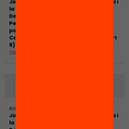
Joan Comorera i
Joan Comorera i
la Revolució
la Revolució
Democràtica.
Democràtica.
Pensament
Pensament
polític de Joan
polític de Joan
Comorera (part
Comorera (part
9)
10)
Veure’n més
Veure’n més
Arxiu
Arxiu
Joan Comorera i
Joan Comorera i
la Revolució
la Revolució