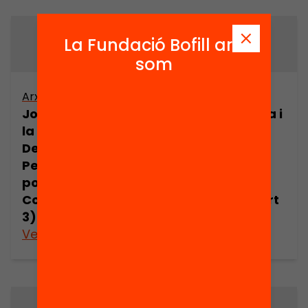
La Fundació Bofill ara
som
Arxiu
Arxiu
Joan Comorera i
Joan Comorera i
la Revolució
la Revolució
Democràtica.
Democràtica.
Pensament
Pensament
polític de Joan
polític de Joan
Comorera (part
Comorera (part
3)
4)
Veure’n més
Veure’n més