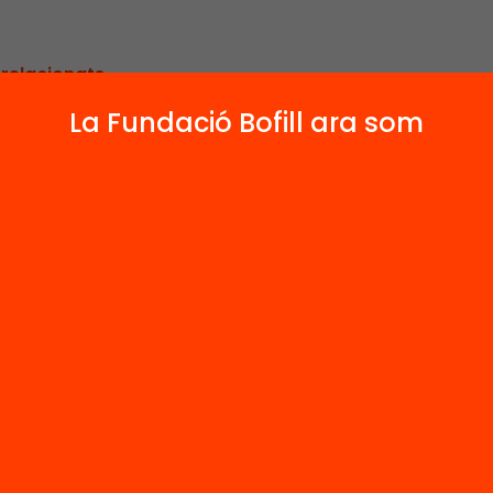
 relacionats
La Fundació Bofill ara som
Arxiu
e Bofill i Matas
Jaume Bofill i 
8-1933).
(1878-1933).
scripció i
L’adscripció i
olució política
l’evolució polít
t 2)
(part 3)