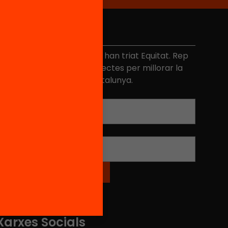
No et perdis res
és de 40.000 persones ja han triat Equitat. Rep
niciatives, propostes i projectes per millorar la
ualitat de l'educació a Catalunya.
Adreça electrònica
*
Nom
*
Xarxes Socials