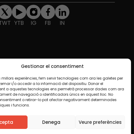
TWT
YTB
IG
FB
IN
Gestionar el consentiment
les millors experiències, fem servir tecnologies com ara les galetes per
ar i/o accedir a la informació del dispositiu. Donar el
nt a aquestes tecnologies ens permetrà processar dades com ara
ament de navegació o identificadors únics en aquest lloc. No
onsentiment o retirar-lo pot afectar negativament determinades
iques i funcions.
e en algun material indiquem el contrari. Us animem
finalitat, inclosa la comercial. Només us demanem que
cepta
Denega
Veure preferències