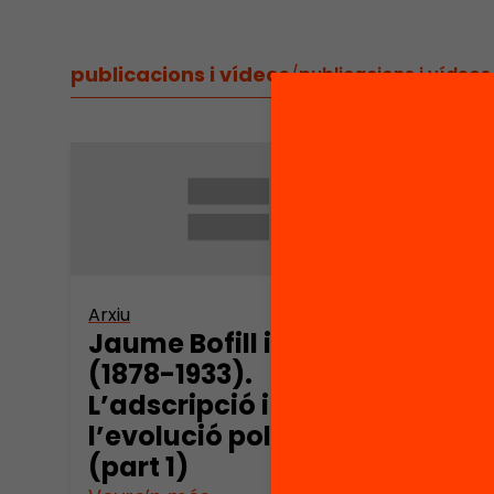
publicacions i vídeos
/
publicacions i vídeos
Arxiu
Arxiu
Jaume Bofill i Matas
Jaum
(1878-1933).
(187
L’adscripció i
L’ad
l’evolució política
l’ev
(part 1)
(par