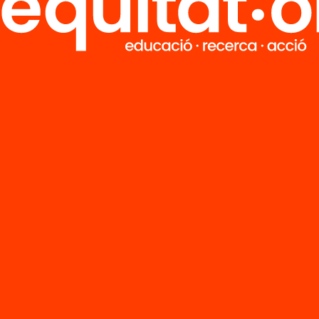
Tria equitat
Rep continguts, iniciatives i projectes
per implicar-te.