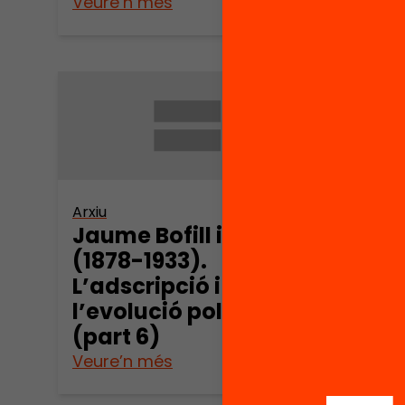
Veure’n més
Veure
Arxiu
Jaume Bofill i Matas
(1878-1933).
L’adscripció i
l’evolució política
(part 6)
Veure’n més