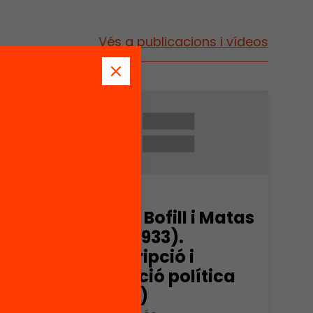
Vés a publicacions i vídeos
Arxiu
Matas
Jaume Bofill i Matas
(1878-1933).
L’adscripció i
ica
l’evolució política
(part 4)