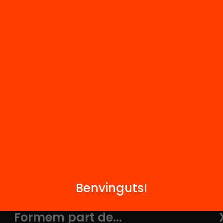
M
Notícies
i
FAQS
q
Hub Social
Contacte
Benvinguts!
Formem part de...