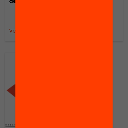
dels conflictes
Exportacions
espanyoles
d’armament
1980-1987
Veure’n més
Veure’n més