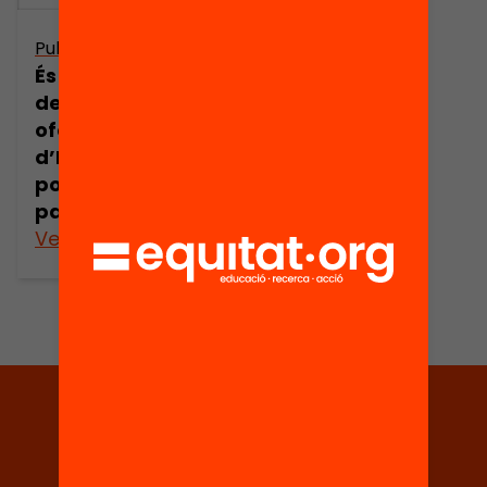
Publicació
És possible una
defensa no
ofensiva
d’Espanya? Es
pot defensar un
país pacifista?
Veure’n més
Tria equitat
Rep continguts, iniciatives i
projectes per implicar-te.