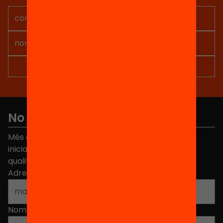
No et perdis res
Més de 40.000 persones ja han triat Equitat. Rep
iniciatives, propostes i projectes per millorar la
qualitat de l'educació a Catalunya.
Adreça electrònica
*
Nom
*