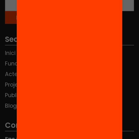
Seccions
Inici
Notícies
Fundació
FAQS
Actes
Hub Social
Projectes
Contacte
Publicacions i vídeos
Blog
Contacte
Ens pots trobar al Hub Social