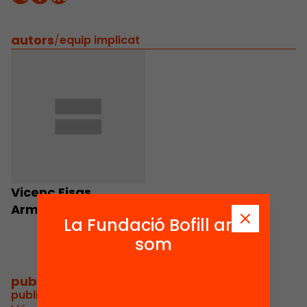
autors
/
equip implicat
Vicenç Fisas
Armengol
La Fundació Bofill ara
som
publicacions i vídeos
/
publicacions i vídeos relacionats