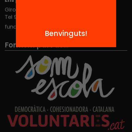
Girona 34, interior 08010 Barcelona
Tel 934 588 700
fundacio@equitat.org
Benvinguts!
Formem part de...