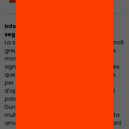
Informe sobre l’estat i l’evolució de la
segregació escolar a Catalunya
La segregació escolar és un problema molt
greu a Catalunya. Les dades disponibles
mostren que hi ha un desequilibri
significatiu en la composició a les escoles
que comporta conseqüències perilloses
per la cohesió social, la igualtat
d’oportunitats i el desenvolupament del
país.
Durant l’última dècada s’han publicat
multitud d’estudis alertant sobre aquesta
amenaça però encara no s’estan aplicant