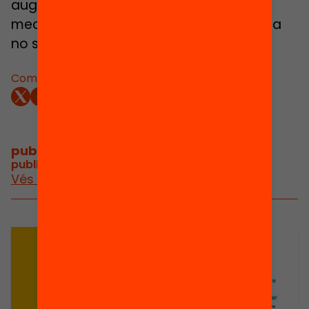
augmentar, especialment si els
mecanismes d’escolarització equilibrada
no són robustos.
Comparteix:
publicacions i vídeos
/
publicacions i vídeos relacionats
Vés a publicacions i vídeos