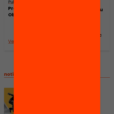
Publicació
Publicació
Presentació:
Resum executiu
Obrim l’Educació
de l’informe:
Obrim
l’educació.
Mesures de xoc
Veure’n més
Veure’n més
notícies relacionades