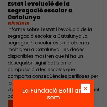
Estat i evolució de la
segregació escolar a
Catalunya
15/05/2020
Informe sobre l’estat i l’evolució de la
segregació escolar a Catalunya La
segregació escolar és un problema
molt greu a Catalunya. Les dades
disponibles mostren que hi ha un
desequilibri significatiu en la
composició a les escoles que
comporta conseqüències perilloses per
la cohesió social, la igualtat
d’oportunitats i el desenvolupament del
La Fundació Bofill ara
país. […]
som
Descarregar