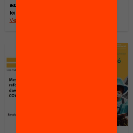
escolar davant
la Covid-19
Veure’n més
Veure’n més