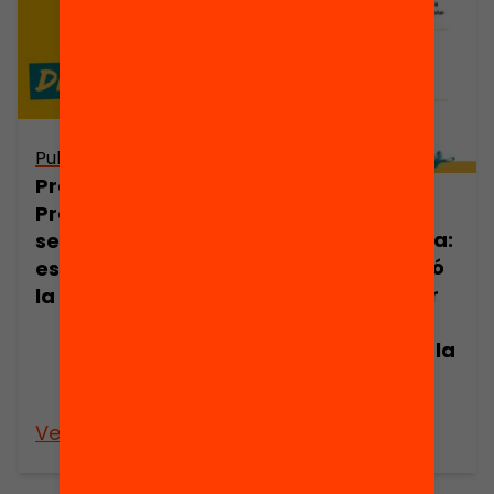
Publicació
Presentació:
Preinscripció i
Publicació
Nota de premsa:
segregació
La preinscripció
escolar davant
serà crítica per
la Covid-19
evitar un
creixement de la
segregació
escolar
Veure’n més
Veure’n més