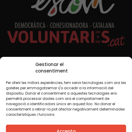
Xarxes Socials
Gestionar el
consentiment
Per oferir les millors experiències, fem servir tecnologies com ara les
TWT
YTB
IG
FB
IN
galetes per emmagatzemar i/o accedir a la informació del
dispositiu. Donar el consentiment a aquestes tecnologies ens
permetrà processar dades com ara el comportament de
navegació o identificadors únics en aquest lloc. No donar el
consentiment o retirar-lo pot afectar negativament determinades
Avís legal
Política de cookies
característiques i funcions.
Creiem que el coneixement s’ha de compartir. Per això
Accepta
fem servir una llicència Creative Commons, llevat que en