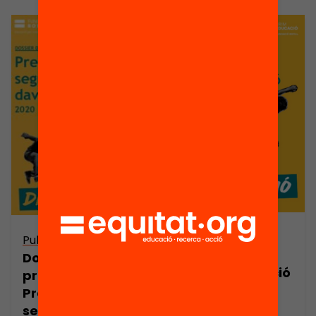
Publicació
Publicació
Estat i evolució
Dossier de
de la segregació
premsa:
escolar a
Preinscripció i
Catalunya
segregració