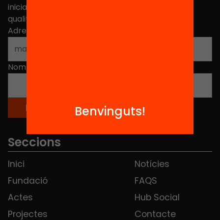
iniciatives, propostes i projectes per millorar la
qualitat de l'educació a Catalunya.
Adreça electrònica
*
Nom
*
Benvinguts!
Seccions
Inici
Notícies
Fundació
FAQS
Actes
Hub Social
Projectes
Contacte