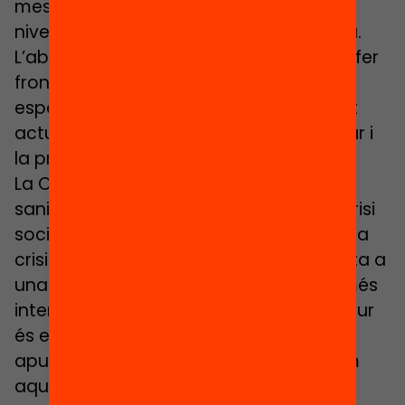
mesures suficientment contundents a
nivell nacional i municipal per mitigar-la.
L’absència d’una resposta efectiva per fer
front a la segregació escolar és
especialment preocupant en el context
actual, amb un augment ingent de l’atur i
la precarietat.
La COVID-19 ha provocat una greu crisi
sanitària que ha desembocat en una crisi
social i econòmica. 12 anys desprès de la
crisi financera de 2008, el món s’enfronta a
una nova emergència que podria ser més
intensa que la seva predecessora. El futur
és encara incert, però hi ha indicis que
apunten que en un context de crisi com
aquest la segregació escolar pot