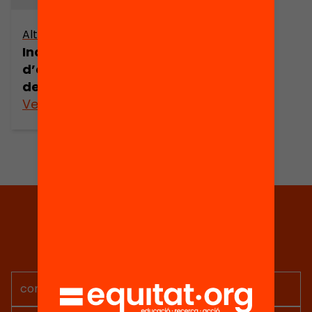
Altres arxius
Indicadors
d’ensenyament
de Catalunya
Veure’n més
Tria equitat
Rep continguts, iniciatives i
projectes per implicar-te.