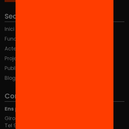
Seccions
Inici
Notícies
Fundació
FAQS
Actes
Hub Social
Projectes
Contacte
Publicacions i vídeos
Blog
Contacte
Ens pots trobar al Hub Social
Girona 34, interior 08010 Barcelona
Tel 934 588 700