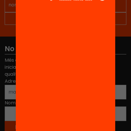
No et perdis res
Més de 40.000 persones ja han triat Equitat. Rep
iniciatives, propostes i projectes per millorar la
qualitat de l'educació a Catalunya.
Adreça electrònica
*
Nom
*