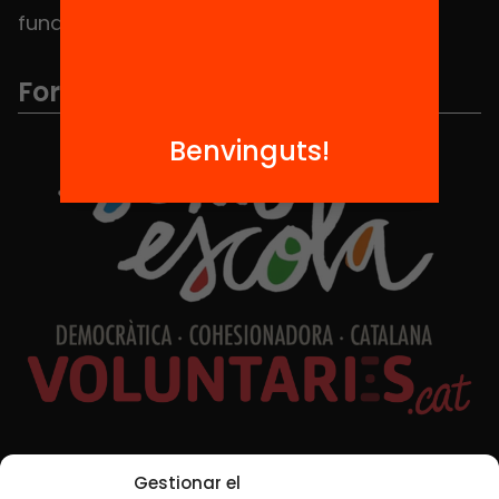
fundacio@equitat.org
Formem part de...
Benvinguts!
Xarxes Socials
Gestionar el