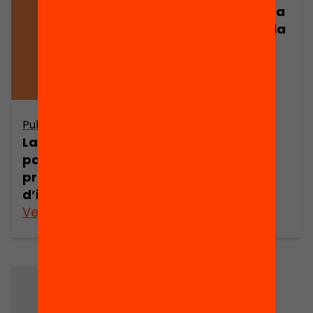
Indicadors per a
l’avaluació de la
qualitat en la
participació
Publicació
La qualitat en la
participació: una
proposta
d’indicadors
Veure’n més
Veure’n més